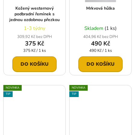
Kožený westernový
Mrkvová hůlka
podbradní řemínek s
jednou ozdobnou přezkou
1-3 týdny
Skladem
(1 ks)
309,92 Kč bez DPH
404,96 Kč bez DPH
375 Kč
490 Kč
Měrná
Měrná
375 Kč / 1 ks
490 Kč / 1 ks
cena:
cena:
DO KOŠÍKU
DO KOŠÍKU
NOVINKA
NOVINKA
TIP
TIP