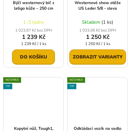
Býčí westernový bič z
Westernové show otěže
latigo kůže – 250 cm
US Leder 5/8 - sleva
1-3 týdny
Skladem
(1 ks)
1 023,97 Kč bez DPH
1 033,06 Kč bez DPH
1 239 Kč
1 250 Kč
Měrná
Měrná
1 239 Kč / 1 ks
1 250 Kč / 1 ks
cena:
cena:
DO KOŠÍKU
ZOBRAZIT VARIANTY
NOVINKA
NOVINKA
TIP
TIP
Kopytní nůž, Tough1,
Odkládací vozík na sedlo