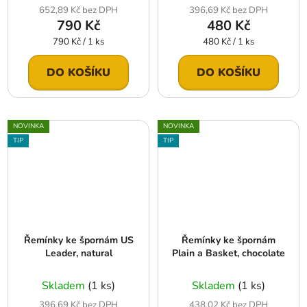
652,89 Kč bez DPH
396,69 Kč bez DPH
790 Kč
480 Kč
Měrná
Měrná
790 Kč / 1 ks
480 Kč / 1 ks
cena:
cena:
DO KOŠÍKU
DO KOŠÍKU
NOVINKA
NOVINKA
TIP
TIP
Řemínky ke špornám US
Řemínky ke špornám
Leader, natural
Plain a Basket, chocolate
Skladem
(1 ks)
Skladem
(1 ks)
396,69 Kč bez DPH
438,02 Kč bez DPH