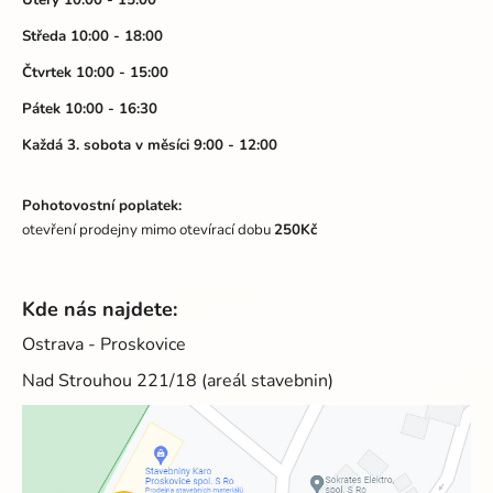
Úterý 10:00 - 15:00
k
í
y
Středa 10:00 - 18:00
v
Čtvrtek 10:00 - 15:00
ý
p
Pátek 10:00 - 16:30
i
Každá 3. sobota v měsíci 9:00 - 12:00
s
u
Pohotovostní poplatek:
otevření prodejny mimo otevírací dobu
250Kč
Kde nás najdete:
Ostrava - Proskovice
Nad Strouhou 221/18 (areál stavebnin)