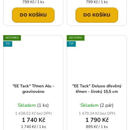
Měrná
Měrná
799 Kč / 1 ks
799 Kč / 1 ks
cena:
cena:
DO KOŠÍKU
DO KOŠÍKU
NOVINKA
NOVINKA
TIP
TIP
"EE Tack" Třmen Alu -
"EE Tack" Deluxe dřevěný
gravírováno
třmen - široký 15,5 cm
Skladem
(1 ks)
Skladem
(2 pár)
1 438,02 Kč bez DPH
1 479,34 Kč bez DPH
1 740 Kč
1 790 Kč
Měrná
Měrná
1 740 Kč / 1 ks
895 Kč / 1 ks