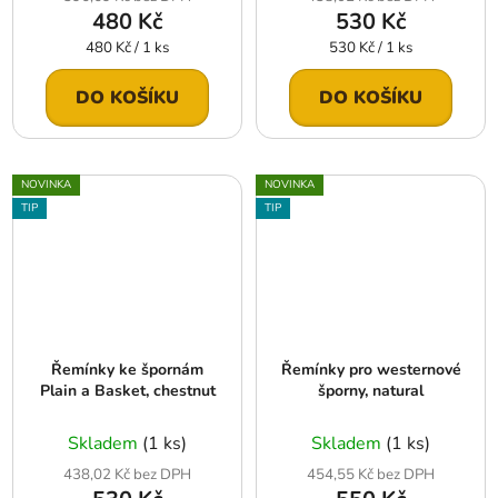
480 Kč
530 Kč
Měrná
Měrná
480 Kč / 1 ks
530 Kč / 1 ks
cena:
cena:
DO KOŠÍKU
DO KOŠÍKU
NOVINKA
NOVINKA
TIP
TIP
Řemínky ke špornám
Řemínky pro westernové
Plain a Basket, chestnut
šporny, natural
Skladem
(1 ks)
Skladem
(1 ks)
438,02 Kč bez DPH
454,55 Kč bez DPH