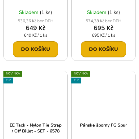
Skladem
(1 ks)
Skladem
(1 ks)
536,36 Kč bez DPH
574,38 Kč bez DPH
649 Kč
695 Kč
Měrná
Měrná
649 Kč / 1 ks
695 Kč / 1 ks
cena:
cena:
DO KOŠÍKU
DO KOŠÍKU
NOVINKA
NOVINKA
TIP
TIP
EE Tack - Nylon Tie Strap
Pánské šporny FG Spur
/ Off Billet - SET - 6578