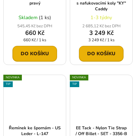
pravý
s nafukovacími koly "KY"
Caddy
Skladem
(1 ks)
1-3 týdny
545,45 Kč bez DPH
2 685,12 Kč bez DPH
660 Kč
3 249 Kč
Měrná
Měrná
660 Kč / 1 ks
3 249 Kč / 1 ks
cena:
cena:
DO KOŠÍKU
DO KOŠÍKU
NOVINKA
NOVINKA
TIP
TIP
Řemínek ke špornám - US
EE Tack - Nylon Tie Strap
Leder - L-147
/ Off Billet - SET - 3356-B