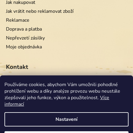
Jak nakupovat
Jak vrátit nebo reklamovat zboží
Reklamace
Doprava a platba
Nepřevzetí zásilky
Moje objednávka
Kontakt
info
@
equiwest.cz
Používáme cookies, abychom Vám umožnili pohodlné
prohlížení webu a díky analýze provozu webu neustále
+420724001554
zlepšovali jeho funkce, výkon a použitelnost.
Více
informací
Nastavení