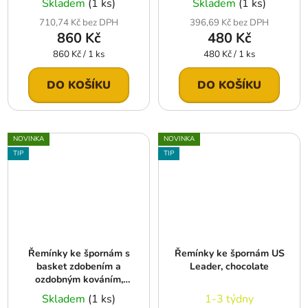
Skladem
(1 ks)
Skladem
(1 ks)
710,74 Kč bez DPH
396,69 Kč bez DPH
860 Kč
480 Kč
Měrná
Měrná
860 Kč / 1 ks
480 Kč / 1 ks
cena:
cena:
DO KOŠÍKU
DO KOŠÍKU
NOVINKA
NOVINKA
TIP
TIP
Řemínky ke špornám s
Řemínky ke špornám US
basket zdobením a
Leader, chocolate
ozdobným kováním,
chestnut
Skladem
(1 ks)
1-3 týdny