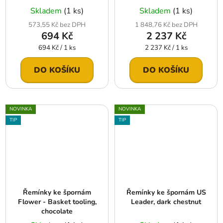
Skladem
(1 ks)
Skladem
(1 ks)
573,55 Kč bez DPH
1 848,76 Kč bez DPH
694 Kč
2 237 Kč
Měrná
Měrná
694 Kč / 1 ks
2 237 Kč / 1 ks
cena:
cena:
DO KOŠÍKU
DO KOŠÍKU
NOVINKA
NOVINKA
TIP
TIP
Řemínky ke špornám
Řemínky ke špornám US
Flower - Basket tooling,
Leader, dark chestnut
chocolate