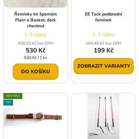
p
o
r
d
Řemínky ke špornám
EE Tack podbradní
o
u
Plain a Basket, dark
řemínek
d
k
chestnut
u
t
1-3 týdny
1-3 týdny
k
ů
438,02 Kč bez DPH
164,46 Kč bez DPH
t
530 Kč
199 Kč
ů
Měrná
530 Kč / 1 ks
cena:
ZOBRAZIT VARIANTY
DO KOŠÍKU
NOVINKA
TIP