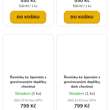
530 Kč
550 Kč
Měrná
Měrná
530 Kč / 1 ks
550 Kč / 1 ks
cena:
cena:
DO KOŠÍKU
DO KOŠÍKU
Řemínky ke špornám s
Řemínky ke špornám s
gravírovanými doplňky,
gravírovanými doplňky,
chestnut
dark chestnut
Skladem
(1 ks)
Skladem
(1 ks)
660,33 Kč bez DPH
660,33 Kč bez DPH
799 Kč
799 Kč