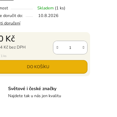
nost
Skladem
(1 ks)
 doručit do:
10.8.2026
ti doručení
0 Kč
4 Kč bez DPH
ena:
 1 ks
DO KOŠÍKU
Světové i české značky
Najdete tak u nás jen kvalitu