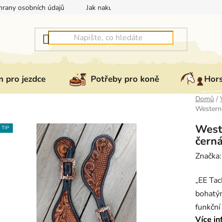
rany osobních údajů
Jak nakupovat
Jak vrátit nebo reklam
 pro jezdce
Potřeby pro koně
Hor
Domů
/
Western
West
TIP
čern
Značka
„EE Tac
bohatý
funkční
Více in