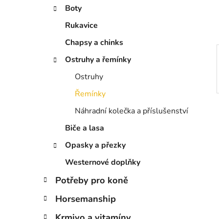
í
Boty
p
a
Rukavice
n
Chapsy a chinks
e
Ostruhy a řemínky
l
Ostruhy
Řemínky
Náhradní kolečka a příslušenství
Biče a lasa
Opasky a přezky
Westernové doplňky
Potřeby pro koně
Horsemanship
Krmivo a vitamíny