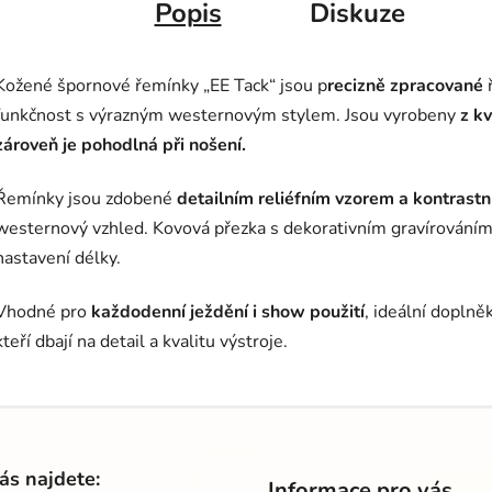
Popis
Diskuze
Kožené špornové řemínky „EE Tack“ jsou p
recizně zpracované
ř
funkčnost s výrazným westernovým stylem. Jsou vyrobeny
z k
zároveň je pohodlná při nošení.
Řemínky jsou zdobené
detailním reliéfním vzorem a kontrastn
westernový vzhled. Kovová přezka s dekorativním gravírováním
nastavení délky.
Vhodné pro
každodenní ježdění i show použití
, ideální dopln
kteří dbají na detail a kvalitu výstroje.
ás najdete:
Informace pro vás