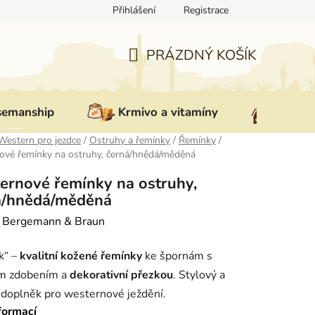
Přihlášení
Registrace
ovat zboží
Reklamace
Doprava a platba
Nepřevzetí zás
PRÁZDNÝ KOŠÍK
NÁKUPNÍ
KOŠÍK
semanship
Krmivo a vitamíny
Vybav
Western pro jezdce
/
Ostruhy a řemínky
/
Řemínky
/
ové řemínky na ostruhy, černá/hnědá/měděná
ernové řemínky na ostruhy,
á/hnědá/měděná
:
Bergemann & Braun
k“ –
kvalitní kožené řemínky
ke špornám s
m zdobením a
dekorativní přezkou
. Stylový a
 doplněk pro westernové ježdění.
formací