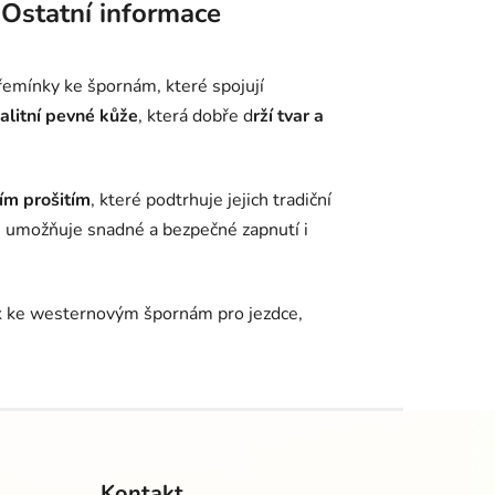
Ostatní informace
emínky ke špornám, které spojují
valitní pevné kůže
, která dobře d
rží tvar a
ím prošitím
, které podtrhuje jejich tradiční
 umožňuje snadné a bezpečné zapnutí i
ěk ke westernovým špornám pro jezdce,
Kontakt