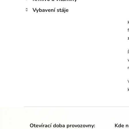
Vybavení stáje
Z
á
Otevírací doba provozovny:
Kde n