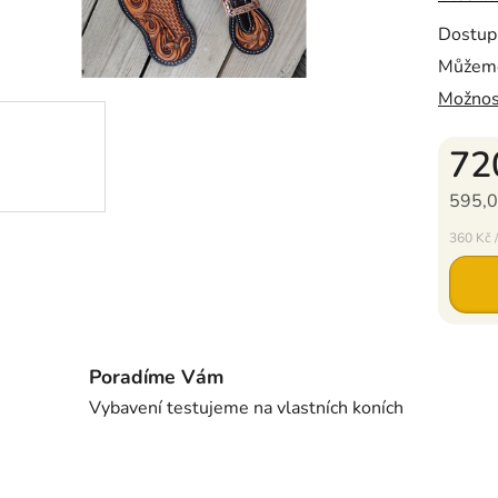
Dostup
Můžeme
Možnos
72
595,0
Měrná c
360 Kč /
Poradíme Vám
Vybavení testujeme na vlastních koních