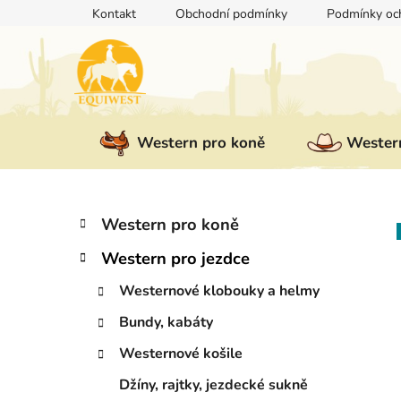
Přejít
Kontakt
Obchodní podmínky
Podmínky och
na
obsah
Western pro koně
Western
P
K
Přeskočit
Western pro koně
a
kategorie
o
t
Western pro jezdce
s
e
t
g
Westernové klobouky a helmy
r
o
Bundy, kabáty
a
r
i
n
Westernové košile
e
n
Džíny, rajtky, jezdecké sukně