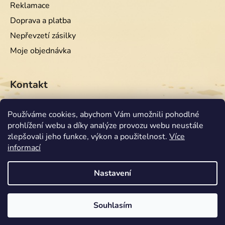
Reklamace
Doprava a platba
Nepřevzetí zásilky
Moje objednávka
Kontakt
info
@
equiwest.cz
Používáme cookies, abychom Vám umožnili pohodlné
prohlížení webu a díky analýze provozu webu neustále
+420724001554
zlepšovali jeho funkce, výkon a použitelnost.
Více
informací
Nastavení
Souhlasím
Vytvořil Shoptet
Copyright 2026
Equiwest
. Všechna práva vyhrazena.