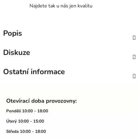
Najdete tak u nás jen kvalitu
Popis
Diskuze
Ostatní informace
Z
á
Otevírací doba provozovny:
p
a
Pondělí 10:00 - 18:00
t
Úterý 10:00 - 15:00
í
Středa 10:00 - 18:00