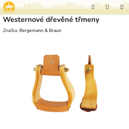
Přejít
Hledat
NÁKUP
na
KOŠÍK
obsah
Westernové dřevěné třmeny
Značka:
Bergemann & Braun