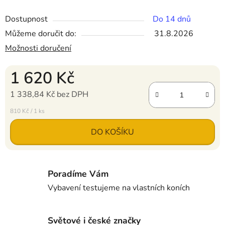
Dostupnost
Do 14 dnů
Můžeme doručit do:
31.8.2026
Možnosti doručení
1 620 Kč
1 338,84 Kč bez DPH
Měrná cena:
810 Kč / 1 ks
DO KOŠÍKU
Poradíme Vám
Vybavení testujeme na vlastních koních
Světové i české značky