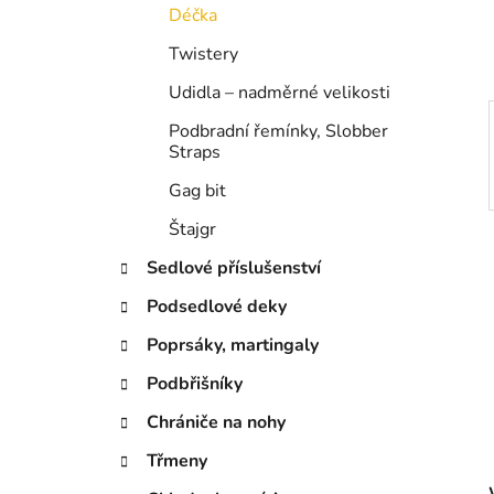
í
Déčka
p
a
Twistery
n
Udidla – nadměrné velikosti
e
Podbradní řemínky, Slobber
l
Straps
Gag bit
Štajgr
Sedlové příslušenství
Podsedlové deky
Poprsáky, martingaly
Podbřišníky
Chrániče na nohy
Třmeny