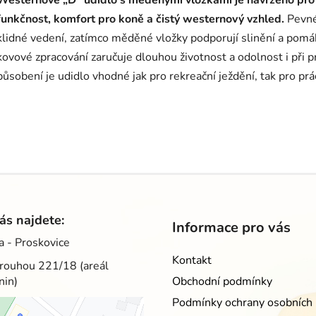
Westernové „D“ udidlo s měděnými vložkami je navrženo pro j
funkčnost, komfort pro koně a čistý westernový vzhled.
Pevné 
klidné vedení, zatímco měděné vložky podporují slinění a pomáha
kovové zpracování zaručuje dlouhou životnost a odolnost i při
působení je udidlo vhodné jak pro rekreační ježdění, tak pro prá
ás najdete:
Informace pro vás
a - Proskovice
Kontakt
rouhou 221/18 (areál
nin)
Obchodní podmínky
Podmínky ochrany osobních 