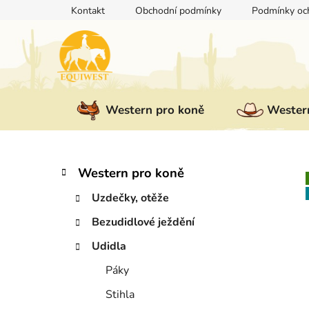
Přejít
Kontakt
Obchodní podmínky
Podmínky och
na
obsah
Western pro koně
Western
P
K
Přeskočit
Western pro koně
a
kategorie
o
t
Uzdečky, otěže
s
e
t
Bezudidlové ježdění
g
r
o
Udidla
a
r
i
n
Páky
e
n
Stihla