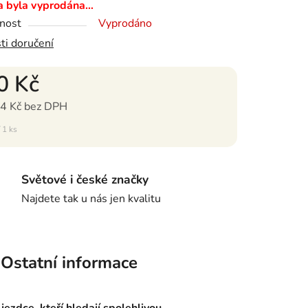
 westernové disciplíny.
a byla vyprodána…
nost
Vyprodáno
ti doručení
0 Kč
4 Kč bez DPH
ena:
 1 ks
Světové i české značky
Najdete tak u nás jen kvalitu
Ostatní informace