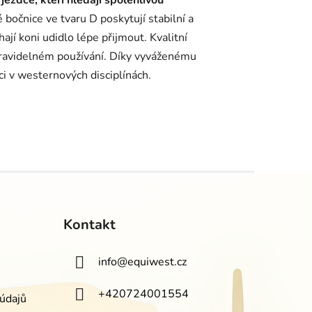
ezdce, kteří hledají spolehlivou
bočnice ve tvaru D poskytují stabilní a
jí koni udidlo lépe přijmout. Kvalitní
 pravidelném používání. Díky vyváženému
ci v westernových disciplínách.
Kontakt
info
@
equiwest.cz
+420724001554
údajů