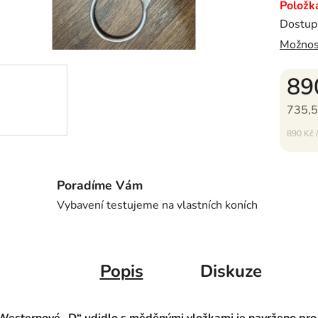
práci i
Položk
Dostup
Možnos
89
735,5
Měrná c
890 Kč /
Poradíme Vám
Vybavení testujeme na vlastních koních
Popis
Diskuze