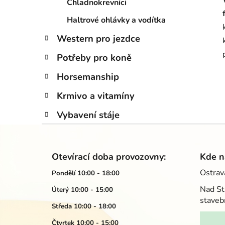
Chladnokrevníci
Haltrové ohlávky a vodítka
Western pro jezdce
Potřeby pro koně
Horsemanship
Krmivo a vitamíny
Vybavení stáje
Z
á
Otevírací doba provozovny:
Kde n
p
Ostrav
Pondělí 10:00 - 18:00
a
Nad St
Úterý 10:00 - 15:00
t
staveb
í
Středa 10:00 - 18:00
Čtvrtek 10:00 - 15:00