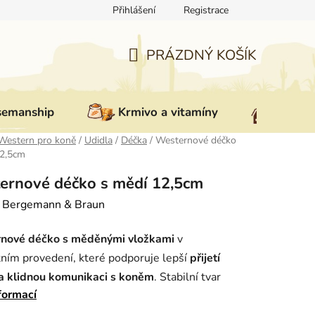
Přihlášení
Registrace
ovat zboží
Reklamace
Doprava a platba
Nepřevzetí zás
PRÁZDNÝ KOŠÍK
NÁKUPNÍ
KOŠÍK
semanship
Krmivo a vitamíny
Vybav
Western pro koně
/
Udidla
/
Déčka
/
Westernové déčko
12,5cm
ernové déčko s mědí 12,5cm
:
Bergemann & Braun
nové déčko s měděnými vložkami
v
ním provedení, které podporuje lepší
přijetí
 a klidnou komunikaci s koněm
. Stabilní tvar
formací
je přesné vedení a je vhodný pro každodenní