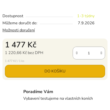
Dostupnost
1-3 týdny
Můžeme doručit do:
7.9.2026
Možnosti doručení
1 477 Kč
1 220,66 Kč bez DPH
Měrná cena:
1 477 Kč / 1 ks
DO KOŠÍKU
Poradíme Vám
Vybavení testujeme na vlastních koních