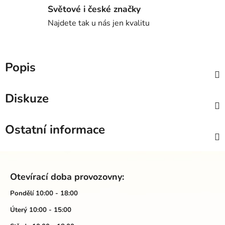
Světové i české značky
Najdete tak u nás jen kvalitu
Popis
Diskuze
Ostatní informace
Z
á
Otevírací doba provozovny:
p
a
Pondělí 10:00 - 18:00
t
Úterý 10:00 - 15:00
í