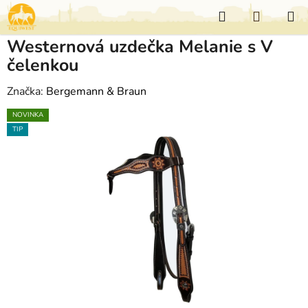
Přejít
Hledat
NÁKUP
na
KOŠÍK
obsah
Westernová uzdečka Melanie s V
čelenkou
Značka:
Bergemann & Braun
NOVINKA
TIP