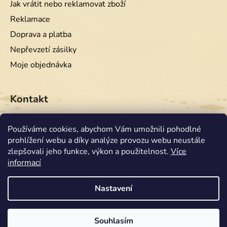
Jak vrátit nebo reklamovat zboží
Reklamace
Doprava a platba
Nepřevzetí zásilky
Moje objednávka
Kontakt
info
@
equiwest.cz
Používáme cookies, abychom Vám umožnili pohodlné
prohlížení webu a díky analýze provozu webu neustále
+420724001554
zlepšovali jeho funkce, výkon a použitelnost.
Více
informací
Nastavení
Souhlasím
Vytvořil Shoptet