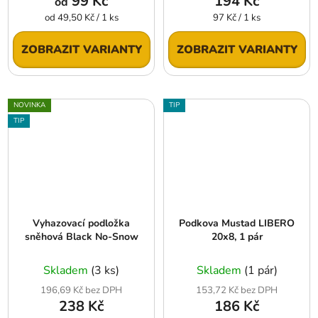
99 Kč
194 Kč
od
Měrná
Měrná
od 49,50 Kč / 1 ks
97 Kč / 1 ks
cena:
cena:
ZOBRAZIT VARIANTY
ZOBRAZIT VARIANTY
NOVINKA
TIP
TIP
Vyhazovací podložka
Podkova Mustad LIBERO
sněhová Black No-Snow
20x8, 1 pár
Skladem
(3 ks)
Skladem
(1 pár)
196,69 Kč bez DPH
153,72 Kč bez DPH
238 Kč
186 Kč