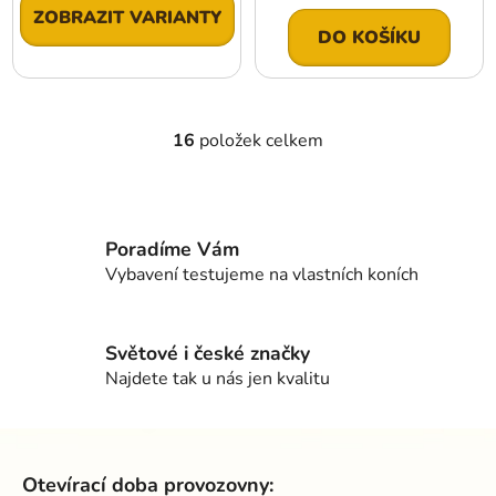
cena:
ZOBRAZIT VARIANTY
DO KOŠÍKU
16
položek celkem
O
v
l
á
d
Poradíme Vám
a
Vybavení testujeme na vlastních koních
c
í
p
Světové i české značky
r
Najdete tak u nás jen kvalitu
v
k
Z
y
á
v
Otevírací doba provozovny:
ý