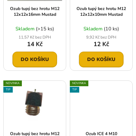
r
t
Ozub tupý bez hrotu M12
Ozub tupý bez hrotu M12
o
ů
12x12x16mm Mustad
12x12x10mm Mustad
d
u
Skladem
(>15 ks)
Skladem
(10 ks)
k
11,57 Kč bez DPH
9,92 Kč bez DPH
t
14 Kč
12 Kč
ů
DO KOŠÍKU
DO KOŠÍKU
NOVINKA
NOVINKA
TIP
TIP
Ozub tupý bez hrotu M12
Ozub ICE 4 M10