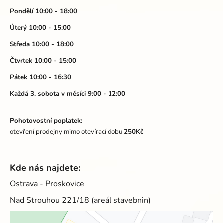
p
p
a
Pondělí 10:00 - 18:00
i
t
Úterý 10:00 - 15:00
s
í
u
Středa 10:00 - 18:00
Čtvrtek 10:00 - 15:00
Pátek 10:00 - 16:30
Každá 3. sobota v měsíci 9:00 - 12:00
Pohotovostní poplatek:
otevření prodejny mimo otevírací dobu
250Kč
Kde nás najdete:
Ostrava - Proskovice
Nad Strouhou 221/18 (areál stavebnin)