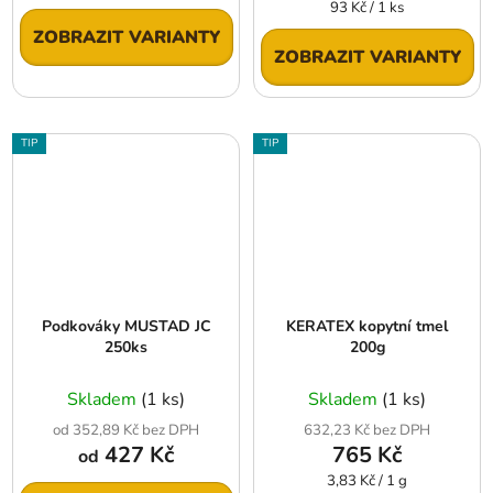
Měrná
93 Kč / 1 ks
cena:
ZOBRAZIT VARIANTY
ZOBRAZIT VARIANTY
TIP
TIP
Podkováky MUSTAD JC
KERATEX kopytní tmel
250ks
200g
Skladem
(1 ks)
Skladem
(1 ks)
od 352,89 Kč bez DPH
632,23 Kč bez DPH
427 Kč
765 Kč
od
Měrná
3,83 Kč / 1 g