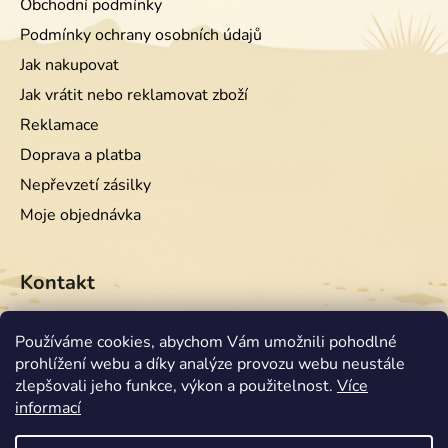
Obchodní podmínky
Podmínky ochrany osobních údajů
Jak nakupovat
Jak vrátit nebo reklamovat zboží
Reklamace
Doprava a platba
Nepřevzetí zásilky
Moje objednávka
Kontakt
info
@
equiwest.cz
Používáme cookies, abychom Vám umožnili pohodlné
prohlížení webu a díky analýze provozu webu neustále
+420724001554
zlepšovali jeho funkce, výkon a použitelnost.
Více
informací