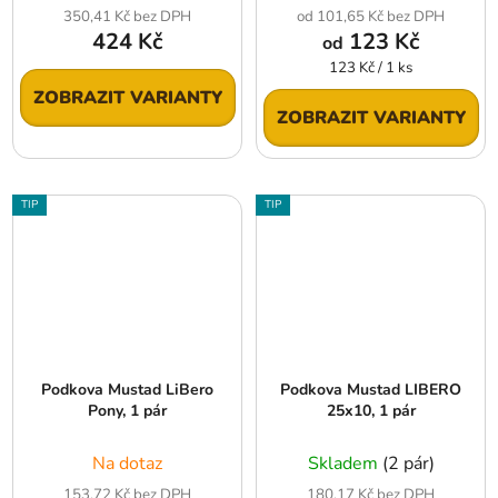
350,41 Kč bez DPH
od 101,65 Kč bez DPH
424 Kč
123 Kč
od
Měrná
123 Kč / 1 ks
cena:
ZOBRAZIT VARIANTY
ZOBRAZIT VARIANTY
TIP
TIP
Podkova Mustad LiBero
Podkova Mustad LIBERO
Pony, 1 pár
25x10, 1 pár
Na dotaz
Skladem
(2 pár)
153,72 Kč bez DPH
180,17 Kč bez DPH