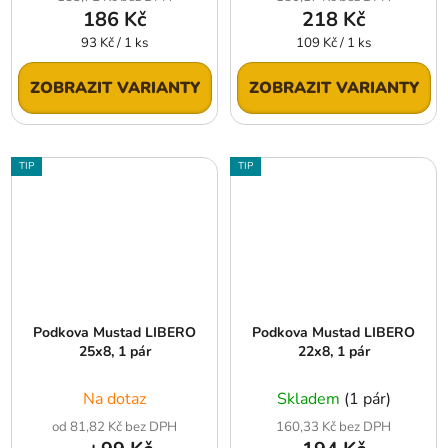
186 Kč
218 Kč
Měrná
Měrná
93 Kč / 1 ks
109 Kč / 1 ks
cena:
cena:
ZOBRAZIT VARIANTY
ZOBRAZIT VARIANTY
TIP
TIP
Podkova Mustad LIBERO
Podkova Mustad LIBERO
25x8, 1 pár
22x8, 1 pár
Na dotaz
Skladem
(1 pár)
od 81,82 Kč bez DPH
160,33 Kč bez DPH