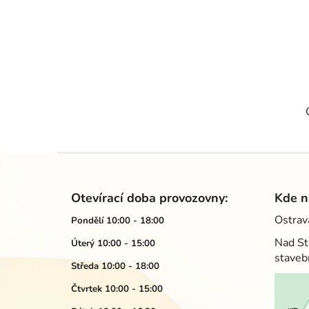
Z
á
Otevírací doba provozovny:
Kde n
p
Ostrav
Pondělí 10:00 - 18:00
a
Nad St
Úterý 10:00 - 15:00
t
staveb
í
Středa 10:00 - 18:00
Čtvrtek 10:00 - 15:00