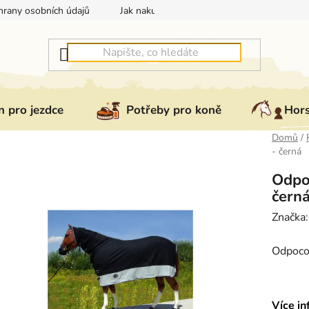
rany osobních údajů
Jak nakupovat
Jak vrátit nebo reklam
 pro jezdce
Potřeby pro koně
Hor
Domů
/
- černá
Odpo
čern
Značka
Odpocov
Více in