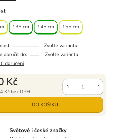
ost
cm
135 cm
145 cm
155 cm
nost
Zvolte variantu
 doručit do:
Zvolte variantu
ti doručení
0 Kč
4 Kč bez DPH
ena:
DO KOŠÍKU
Světové i české značky