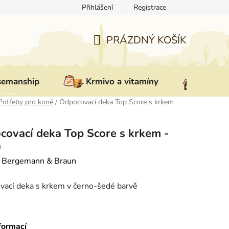
Přihlášení
Registrace
ovat zboží
Reklamace
Doprava a platba
Nepřevzetí zás
PRÁZDNÝ KOŠÍK
NÁKUPNÍ
KOŠÍK
semanship
Krmivo a vitamíny
Vybav
Potřeby pro koně
/
Odpocovací deka Top Score s krkem
covací deka Top Score s krkem -
á
:
Bergemann & Braun
ací deka s krkem v černo-šedé barvě
formací