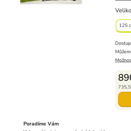
Velik
125 
Dostup
Můžeme
Možnos
89
735,5
Měrná c
Poradíme Vám