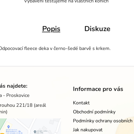
Vybavení testujeme na vlastních koních
Popis
Diskuze
Odpocovací fleece deka v černo-šedé barvě s krkem.
ás najdete:
Informace pro vás
a - Proskovice
Kontakt
rouhou 221/18 (areál
nin)
Obchodní podmínky
Podmínky ochrany osobních 
Jak nakupovat