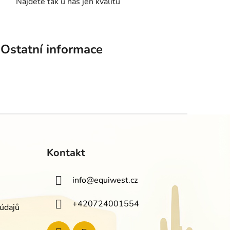
Najdete tak u nás jen kvalitu
Ostatní informace
Kontakt
info
@
equiwest.cz
+420724001554
údajů