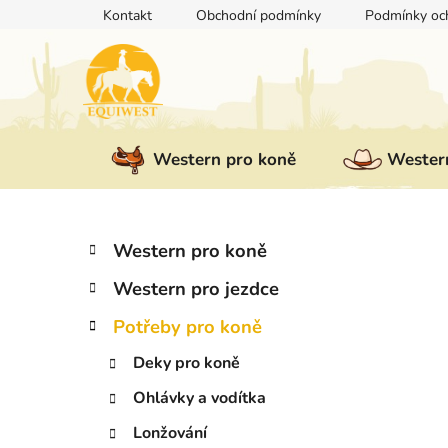
Přejít
Kontakt
Obchodní podmínky
Podmínky och
na
obsah
Western pro koně
Western
P
K
Přeskočit
Western pro koně
a
kategorie
o
t
Western pro jezdce
s
e
t
g
Potřeby pro koně
r
o
Deky pro koně
a
r
i
n
Ohlávky a vodítka
e
n
Lonžování