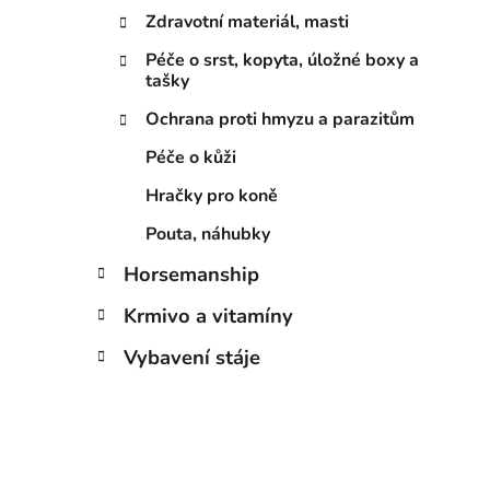
í
Zdravotní materiál, masti
p
a
Péče o srst, kopyta, úložné boxy a
n
tašky
e
Ochrana proti hmyzu a parazitům
l
Péče o kůži
Hračky pro koně
Pouta, náhubky
Horsemanship
Krmivo a vitamíny
Vybavení stáje