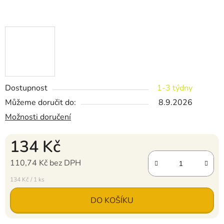
Dostupnost
1-3 týdny
Můžeme doručit do:
8.9.2026
Možnosti doručení
134 Kč
110,74 Kč bez DPH
Měrná cena:
134 Kč / 1 ks
DO KOŠÍKU