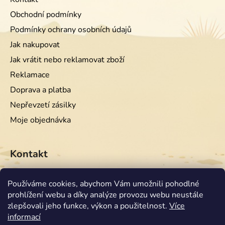
Obchodní podmínky
Podmínky ochrany osobních údajů
Jak nakupovat
Jak vrátit nebo reklamovat zboží
Reklamace
Doprava a platba
Nepřevzetí zásilky
Moje objednávka
Kontakt
info
@
equiwest.cz
Používáme cookies, abychom Vám umožnili pohodlné
prohlížení webu a díky analýze provozu webu neustále
+420724001554
zlepšovali jeho funkce, výkon a použitelnost.
Více
informací