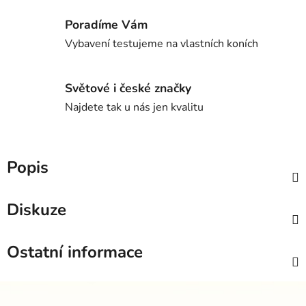
Poradíme Vám
Vybavení testujeme na vlastních koních
Světové i české značky
Najdete tak u nás jen kvalitu
Popis
Diskuze
Ostatní informace
Z