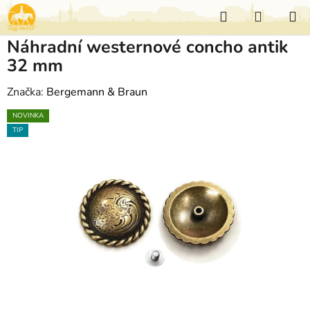
Přejít
Hledat
NÁKUP
na
KOŠÍK
obsah
Náhradní westernové concho antik
32 mm
Značka:
Bergemann & Braun
NOVINKA
TIP