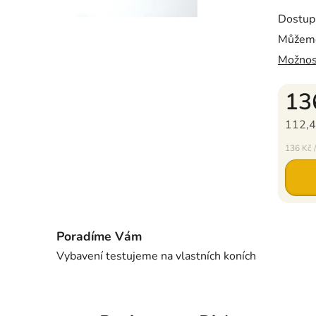
Cena
z
Dostup
Můžeme
Možnos
13
112,4
Měrná c
136 Kč /
Poradíme Vám
Vybavení testujeme na vlastních koních