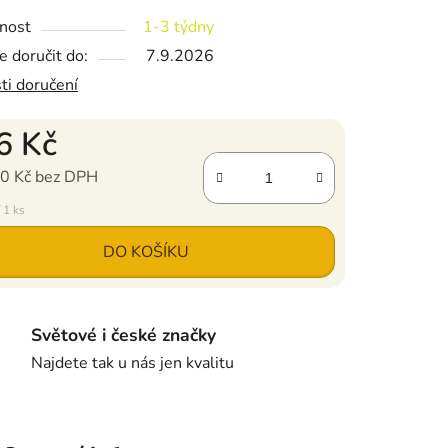
a kus, beze šroubku.
nost
1-3 týdny
 doručit do:
7.9.2026
ti doručení
6 Kč
0 Kč bez DPH
ena:
 1 ks
DO KOŠÍKU
Světové i české značky
Najdete tak u nás jen kvalitu