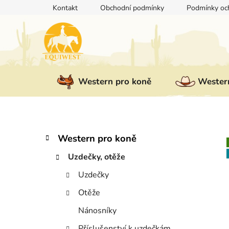
Přejít
Kontakt
Obchodní podmínky
Podmínky och
na
obsah
Western pro koně
Western
P
K
Přeskočit
Western pro koně
a
kategorie
o
t
Uzdečky, otěže
s
e
t
Uzdečky
g
r
o
Otěže
a
r
i
n
Nánosníky
e
n
Příslušenství k uzdečkám