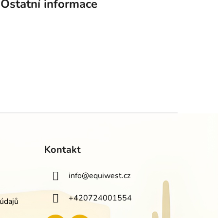
Ostatní informace
Kontakt
info
@
equiwest.cz
+420724001554
údajů