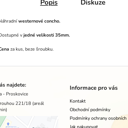
Popis
Diskuze
Náhradní
westernové
concho.
Dostupné v
jedné velikosti 35mm.
Cena
za kus, beze šroubku.
ás najdete:
Informace pro vás
a - Proskovice
Kontakt
rouhou 221/18 (areál
nin)
Obchodní podmínky
Podmínky ochrany osobních 
Jak nakupovat