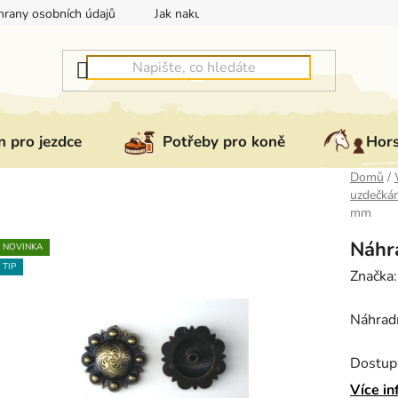
rany osobních údajů
Jak nakupovat
Jak vrátit nebo reklam
 pro jezdce
Potřeby pro koně
Hor
Domů
/
uzdečká
mm
Náhr
NOVINKA
TIP
Značka
Náhrad
Dostup
Více in