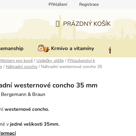
Přihlášení
Registrace
ovat zboží
Reklamace
Doprava a platba
Nepřevzetí zás
PRÁZDNÝ KOŠÍK
NÁKUPNÍ
KOŠÍK
semanship
Krmivo a vitamíny
Vybav
Western pro koně
/
Uzdečky, otěže
/
Příslušenství k
m
/
Náhradní concho
/
Náhradní westernové concho 35
adní westernové concho 35 mm
:
Bergemann & Braun
ní
westernové
concho.
né v
jedné velikosti 35mm.
formací