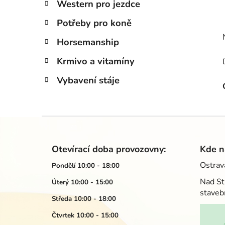
Western pro jezdce
Potřeby pro koně
Horsemanship
Krmivo a vitamíny
Vybavení stáje
Z
á
Otevírací doba provozovny:
Kde n
p
Ostrav
Pondělí 10:00 - 18:00
a
Nad St
Úterý 10:00 - 15:00
t
staveb
í
Středa 10:00 - 18:00
Čtvrtek 10:00 - 15:00