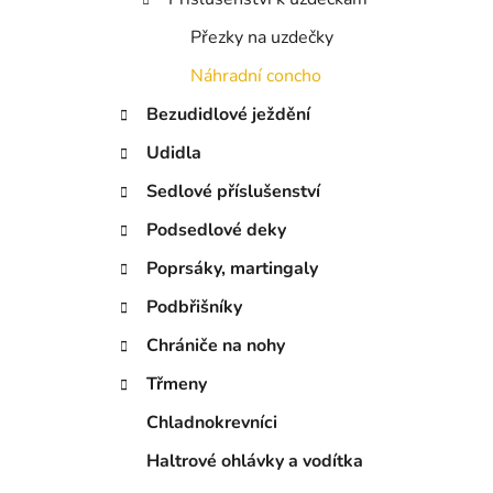
í
Přezky na uzdečky
p
a
Náhradní concho
n
Bezudidlové ježdění
e
Udidla
l
Sedlové příslušenství
Podsedlové deky
Poprsáky, martingaly
Podbřišníky
Chrániče na nohy
Třmeny
Chladnokrevníci
Haltrové ohlávky a vodítka