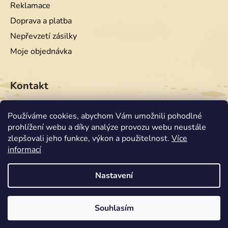
Reklamace
Doprava a platba
Nepřevzetí zásilky
Moje objednávka
Kontakt
info
@
equiwest.cz
Používáme cookies, abychom Vám umožnili pohodlné
prohlížení webu a díky analýze provozu webu neustále
+420724001554
zlepšovali jeho funkce, výkon a použitelnost.
Více
informací
Nastavení
Souhlasím
Vytvořil Shoptet
Copyright 2026
Equiwest
. Všechna práva vyhrazena.