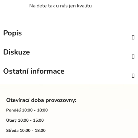
Najdete tak u nás jen kvalitu
Popis
Diskuze
Ostatní informace
Z
á
Otevírací doba provozovny:
p
a
Pondělí 10:00 - 18:00
t
Úterý 10:00 - 15:00
í
Středa 10:00 - 18:00