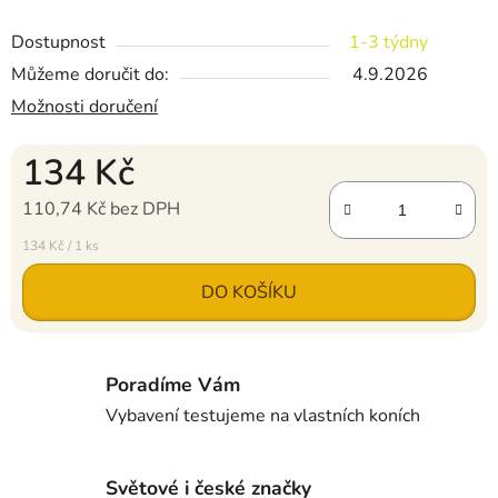
Dostupnost
1-3 týdny
Můžeme doručit do:
4.9.2026
Možnosti doručení
134 Kč
110,74 Kč bez DPH
Měrná cena:
134 Kč / 1 ks
DO KOŠÍKU
Poradíme Vám
Vybavení testujeme na vlastních koních
Světové i české značky