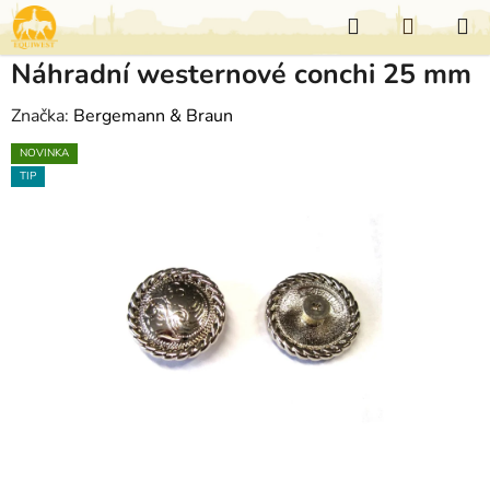
Přejít
Hledat
NÁKUP
na
KOŠÍK
obsah
Náhradní westernové conchi 25 mm
Značka:
Bergemann & Braun
NOVINKA
TIP