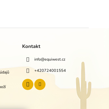
Kontakt
info
@
equiwest.cz
+420724001554
údajů
boží