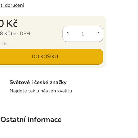
ti doručení
0 Kč
8 Kč bez DPH
ena:
 1 ks
DO KOŠÍKU
Světové i české značky
Najdete tak u nás jen kvalitu
Ostatní informace