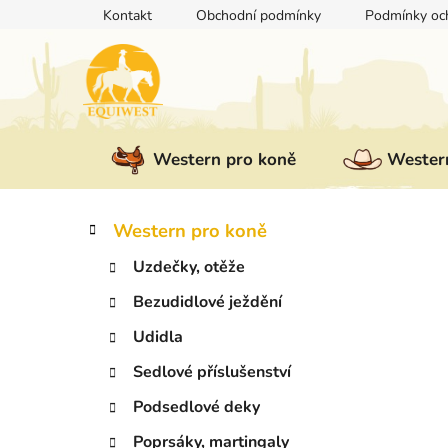
Přejít
Kontakt
Obchodní podmínky
Podmínky och
na
obsah
Western pro koně
Western
P
K
Přeskočit
Western pro koně
a
kategorie
o
t
Uzdečky, otěže
s
e
t
Bezudidlové ježdění
g
r
o
Udidla
a
r
i
n
Sedlové příslušenství
e
n
Podsedlové deky
í
Poprsáky, martingaly