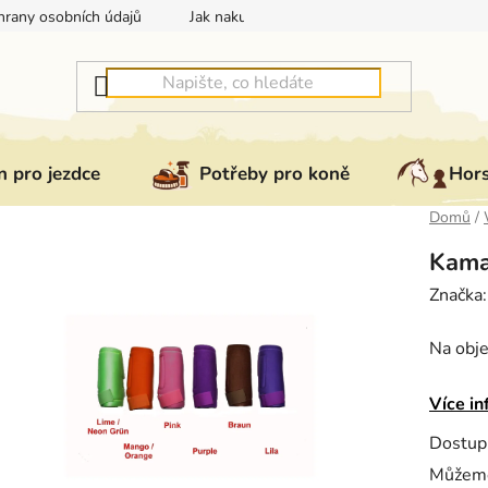
rany osobních údajů
Jak nakupovat
Jak vrátit nebo reklam
 pro jezdce
Potřeby pro koně
Hor
Domů
/
Kama
Značka
Na obje
Více in
Dostup
Můžeme