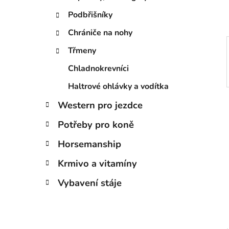
p
a
Podbřišníky
n
Chrániče na nohy
e
Třmeny
l
Chladnokrevníci
Haltrové ohlávky a vodítka
Western pro jezdce
Potřeby pro koně
Horsemanship
Krmivo a vitamíny
Vybavení stáje