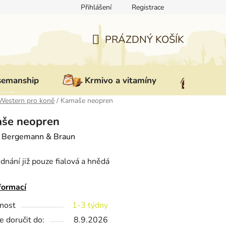
Přihlášení
Registrace
ovat zboží
Reklamace
Doprava a platba
Nepřevzetí zás
PRÁZDNÝ KOŠÍK
NÁKUPNÍ
KOŠÍK
semanship
Krmivo a vitamíny
Vybav
Western pro koně
/
Kamaše neopren
še neopren
:
Bergemann & Braun
dnání již pouze fialová a hnědá
formací
nost
1-3 týdny
 doručit do:
8.9.2026