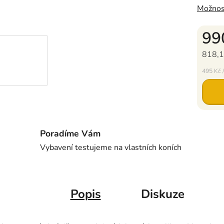
Možnos
99
818,1
Měrná c
495 Kč /
Poradíme Vám
Vybavení testujeme na vlastních koních
Popis
Diskuze