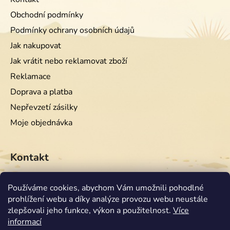
Obchodní podmínky
Podmínky ochrany osobních údajů
Jak nakupovat
Jak vrátit nebo reklamovat zboží
Reklamace
Doprava a platba
Nepřevzetí zásilky
Moje objednávka
Kontakt
info
@
equiwest.cz
Používáme cookies, abychom Vám umožnili pohodlné
prohlížení webu a díky analýze provozu webu neustále
+420724001554
zlepšovali jeho funkce, výkon a použitelnost.
Více
informací