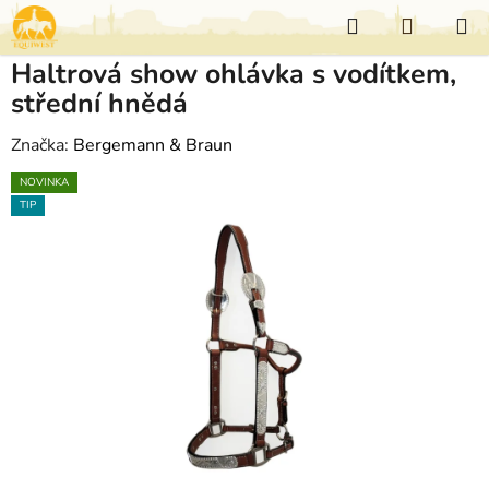
Přejít
Hledat
NÁKUP
na
KOŠÍK
obsah
Haltrová show ohlávka s vodítkem,
střední hnědá
Značka:
Bergemann & Braun
NOVINKA
TIP