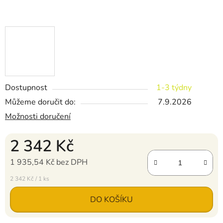
Dostupnost
1-3 týdny
Můžeme doručit do:
7.9.2026
Možnosti doručení
2 342 Kč
1 935,54 Kč bez DPH
Měrná cena:
2 342 Kč / 1 ks
DO KOŠÍKU