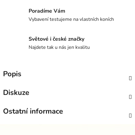
Poradíme Vám
Vybavení testujeme na vlastních koních
Světové i české značky
Najdete tak u nás jen kvalitu
Popis
Diskuze
Ostatní informace
Z