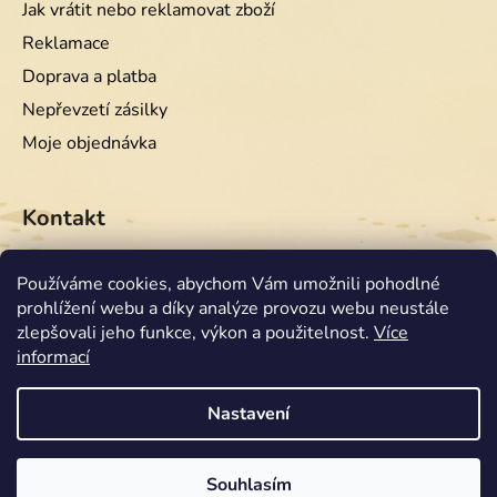
Jak vrátit nebo reklamovat zboží
Reklamace
Doprava a platba
Nepřevzetí zásilky
Moje objednávka
Kontakt
info
@
equiwest.cz
Používáme cookies, abychom Vám umožnili pohodlné
prohlížení webu a díky analýze provozu webu neustále
+420724001554
zlepšovali jeho funkce, výkon a použitelnost.
Více
informací
Nastavení
Souhlasím
Vytvořil Shoptet