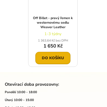
Off Billet - pravý řemen k
westernovému sedlu
Weaver Leather
1-3 týdny
1 363,64 Kč bez DPH
1 650 Kč
DO KOŠÍKU
Z
á
Otevírací doba provozovny:
p
a
Pondělí 10:00 - 18:00
t
Úterý 10:00 - 15:00
í