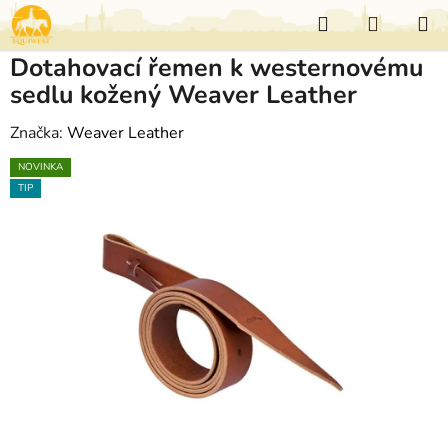
Přejít
Hledat
NÁKUP
na
KOŠÍK
obsah
Dotahovací řemen k westernovému
sedlu kožený Weaver Leather
Značka:
Weaver Leather
NOVINKA
TIP