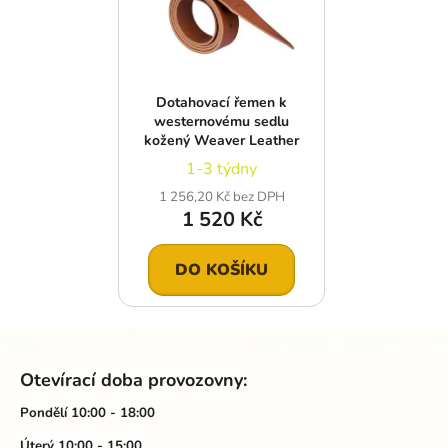
Dotahovací řemen k
westernovému sedlu
kožený Weaver Leather
1-3 týdny
1 256,20 Kč bez DPH
1 520 Kč
DO KOŠÍKU
Z
á
Otevírací doba provozovny:
p
a
Pondělí 10:00 - 18:00
t
Úterý 10:00 - 15:00