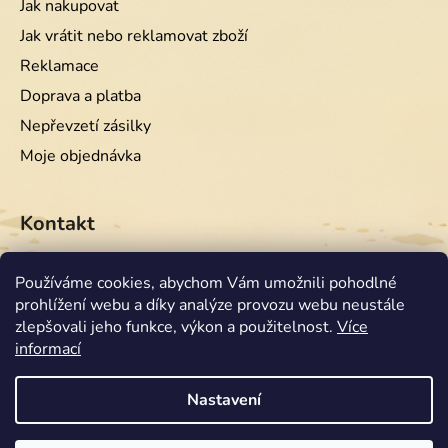
Jak nakupovat
Jak vrátit nebo reklamovat zboží
Reklamace
Doprava a platba
Nepřevzetí zásilky
Moje objednávka
Kontakt
info
@
equiwest.cz
Používáme cookies, abychom Vám umožnili pohodlné
prohlížení webu a díky analýze provozu webu neustále
+420724001554
zlepšovali jeho funkce, výkon a použitelnost.
Více
informací
Nastavení