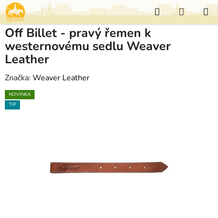
Přejít
Hledat
NÁKUP
na
KOŠÍK
obsah
Off Billet - pravý řemen k
westernovému sedlu Weaver
Leather
Značka:
Weaver Leather
NOVINKA
TIP