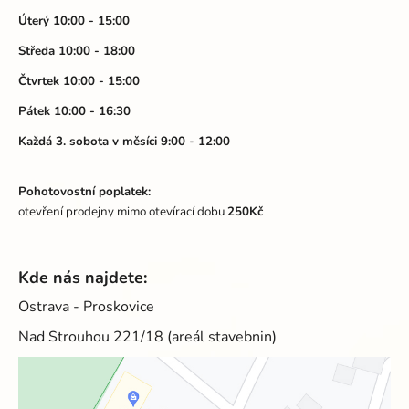
t
í
Úterý 10:00 - 15:00
p
í
Středa 10:00 - 18:00
r
v
Čtvrtek 10:00 - 15:00
k
Pátek 10:00 - 16:30
y
v
Každá 3. sobota v měsíci 9:00 - 12:00
ý
p
Pohotovostní poplatek:
i
otevření prodejny mimo otevírací dobu
250Kč
s
u
Kde nás najdete:
Ostrava - Proskovice
Nad Strouhou 221/18 (areál stavebnin)