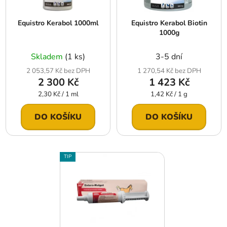
p
o
r
d
Equistro Kerabol 1000ml
Equistro Kerabol Biotin
o
u
1000g
d
k
u
t
Skladem
(1 ks)
3-5 dní
k
ů
2 053,57 Kč bez DPH
1 270,54 Kč bez DPH
t
2 300 Kč
1 423 Kč
ů
Měrná
Měrná
2,30 Kč / 1 ml
1,42 Kč / 1 g
cena:
cena:
DO KOŠÍKU
DO KOŠÍKU
TIP