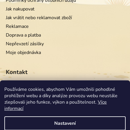
Podmínky ochrany osobních údajů
Jak nakupovat
Jak vrátit nebo reklamovat zboží
Reklamace
Doprava a platba
Nepřevzetí zásilky
Moje objednávka
Kontakt
info
@
equiwest.cz
Používáme cookies, abychom Vám umožnili pohodlné
prohlížení webu a díky analýze provozu webu neustále
+420724001554
zlepšovali jeho funkce, výkon a použitelnost.
Více
informací
Nastavení