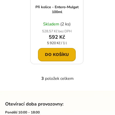
Při kolice - Entero-Mulgat
100ml
Skladem
(2 ks)
528,57 Kč bez DPH
592 Kč
Měrná
5 920 Kč / 1 l
cena:
DO KOŠÍKU
3
položek celkem
O
v
l
Z
á
á
d
Otevírací doba provozovny:
p
a
a
Pondělí 10:00 - 18:00
c