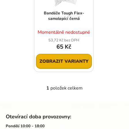
p
o
r
d
Bandáže Tough Flex-
o
u
samolepící černá
d
k
u
t
Momentálně nedostupné
k
ů
53,72 Kč bez DPH
t
65 Kč
ů
ZOBRAZIT VARIANTY
1
položek celkem
O
v
l
Z
á
á
d
Otevírací doba provozovny:
p
a
a
Pondělí 10:00 - 18:00
c