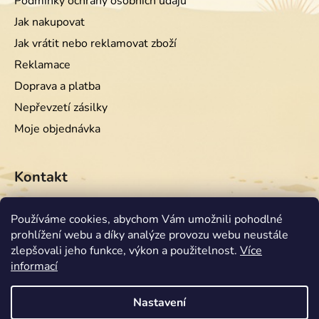
Podmínky ochrany osobních údajů
Jak nakupovat
Jak vrátit nebo reklamovat zboží
Reklamace
Doprava a platba
Nepřevzetí zásilky
Moje objednávka
Kontakt
info
@
equiwest.cz
Používáme cookies, abychom Vám umožnili pohodlné
prohlížení webu a díky analýze provozu webu neustále
+420724001554
zlepšovali jeho funkce, výkon a použitelnost.
Více
informací
Nastavení