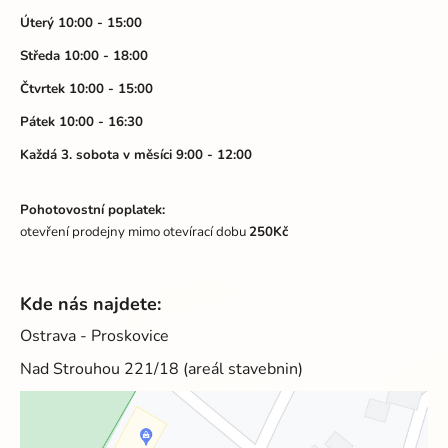
t
í
Úterý 10:00 - 15:00
p
í
Středa 10:00 - 18:00
r
v
Čtvrtek 10:00 - 15:00
k
Pátek 10:00 - 16:30
y
v
Každá 3. sobota v měsíci 9:00 - 12:00
ý
p
Pohotovostní poplatek:
i
otevření prodejny mimo otevírací dobu
250Kč
s
u
Kde nás najdete:
Ostrava - Proskovice
Nad Strouhou 221/18 (areál stavebnin)