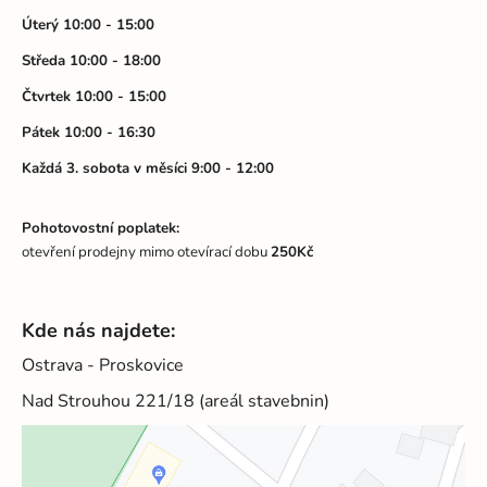
t
í
Úterý 10:00 - 15:00
p
í
Středa 10:00 - 18:00
r
v
Čtvrtek 10:00 - 15:00
k
Pátek 10:00 - 16:30
y
v
Každá 3. sobota v měsíci 9:00 - 12:00
ý
p
Pohotovostní poplatek:
i
otevření prodejny mimo otevírací dobu
250Kč
s
u
Kde nás najdete:
Ostrava - Proskovice
Nad Strouhou 221/18 (areál stavebnin)