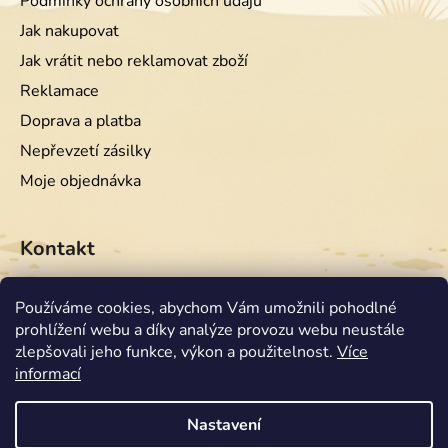
Podmínky ochrany osobních údajů
Jak nakupovat
Jak vrátit nebo reklamovat zboží
Reklamace
Doprava a platba
Nepřevzetí zásilky
Moje objednávka
Kontakt
info
@
equiwest.cz
Používáme cookies, abychom Vám umožnili pohodlné
prohlížení webu a díky analýze provozu webu neustále
+420724001554
zlepšovali jeho funkce, výkon a použitelnost.
Více
informací
Nastavení