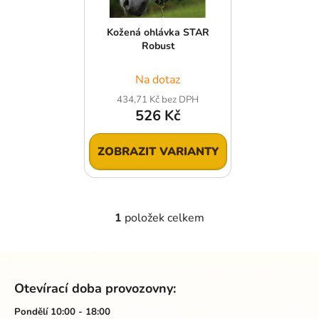
p
o
r
d
Kožená ohlávka STAR
o
u
Robust
d
k
u
t
Na dotaz
k
ů
434,71 Kč bez DPH
t
526 Kč
ů
ZOBRAZIT VARIANTY
1
položek celkem
O
v
l
Z
á
á
d
Otevírací doba provozovny:
p
a
a
Pondělí 10:00 - 18:00
c