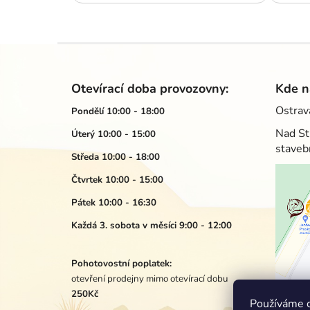
Z
á
Otevírací doba provozovny:
Kde n
p
Ostrav
Pondělí 10:00 - 18:00
a
Nad St
Úterý 10:00 - 15:00
t
staveb
í
Středa 10:00 - 18:00
Čtvrtek 10:00 - 15:00
Pátek 10:00 - 16:30
Každá 3. sobota v měsíci 9:00 - 12:00
Pohotovostní poplatek:
otevření prodejny mimo otevírací dobu
250Kč
Používáme c