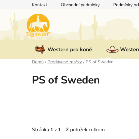
Přejít
Kontakt
Obchodní podmínky
Podmínky och
na
obsah
Western pro koně
Western
Domů
/
Prodávané značky
/
PS of Sweden
PS of Sweden
Stránka
1
z
1
-
2
položek celkem