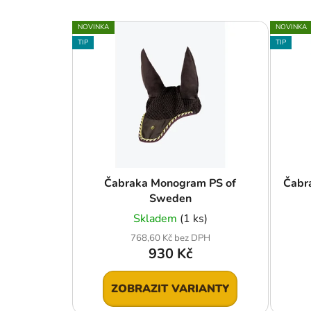
V
NOVINKA
NOVINKA
ý
TIP
TIP
p
i
s
p
r
o
d
u
Čabraka Monogram PS of
Čabr
Sweden
k
t
Skladem
(1 ks)
ů
768,60 Kč bez DPH
930 Kč
ZOBRAZIT VARIANTY