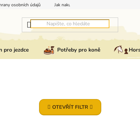
rany osobních údajů
Jak nakupovat
Jak vrátit nebo reklam
 pro jezdce
Potřeby pro koně
Hor
OTEVŘÍT FILTR