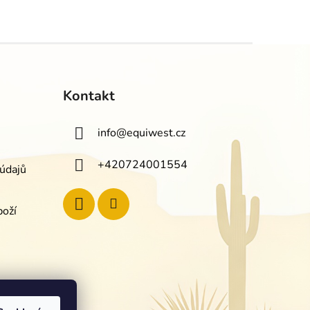
Kontakt
info
@
equiwest.cz
+420724001554
údajů
boží