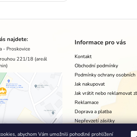
O
v
l
á
d
ás najdete:
Informace pro vás
a
a - Proskovice
c
Kontakt
í
rouhou 221/18 (areál
p
nin)
Obchodní podmínky
r
Podmínky ochrany osobních 
v
Jak nakupovat
k
y
Jak vrátit nebo reklamovat z
v
Reklamace
ý
p
Doprava a platba
i
Nepřevzetí zásilky
s
Moje objednávka
u
ookies, abychom Vám umožnili pohodlné prohlížení