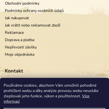
Obchodní podmínky
Podmínky ochrany osobních údajů
Jak nakupovat
Jak vrátit nebo reklamovat zboží
Reklamace
Doprava a platba
Nepřevzetí zásilky
Moje objednávka
Kontakt
info
@
equiwest.cz
Používáme cookies, abychom Vám umožnili pohodlné
prohlížení webu a díky analýze provozu webu neustále
+420724001554
zlepšovali jeho funkce, výkon a použitelnost.
Více
informací