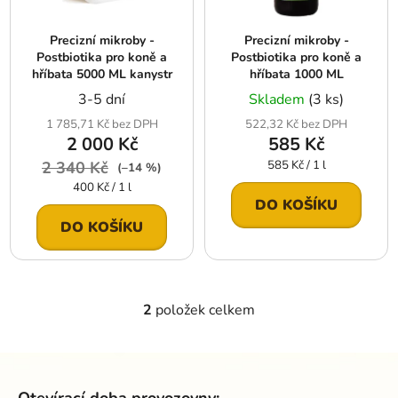
p
o
r
d
Precizní mikroby -
Precizní mikroby -
o
u
Postbiotika pro koně a
Postbiotika pro koně a
d
k
hříbata 5000 ML kanystr
hříbata 1000 ML
u
t
3-5 dní
Skladem
(3 ks)
k
ů
1 785,71 Kč bez DPH
522,32 Kč bez DPH
t
2 000 Kč
585 Kč
ů
Měrná
2 340 Kč
585 Kč / 1 l
(–14 %)
cena:
Měrná
400 Kč / 1 l
cena:
DO KOŠÍKU
DO KOŠÍKU
2
položek celkem
O
v
l
Z
á
á
d
Otevírací doba provozovny: