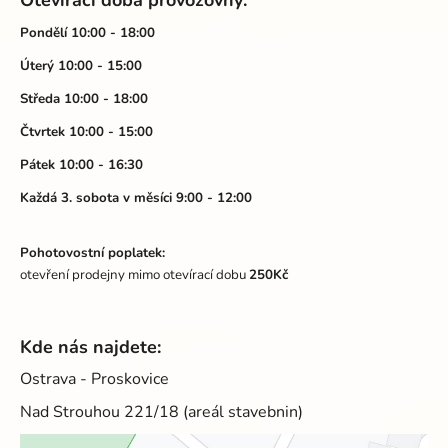
p
a
a
Pondělí 10:00 - 18:00
c
t
í
Úterý 10:00 - 15:00
p
í
Středa 10:00 - 18:00
r
v
Čtvrtek 10:00 - 15:00
k
Pátek 10:00 - 16:30
y
v
Každá 3. sobota v měsíci 9:00 - 12:00
ý
p
Pohotovostní poplatek:
i
otevření prodejny mimo otevírací dobu
250Kč
s
u
Kde nás najdete:
Ostrava - Proskovice
Nad Strouhou 221/18 (areál stavebnin)