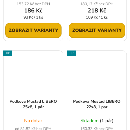
153,72 Kč bez DPH
180,17 Kč bez DPH
186 Kč
218 Kč
Měrná
Měrná
93 Kč / 1 ks
109 Kč / 1 ks
cena:
cena:
ZOBRAZIT VARIANTY
ZOBRAZIT VARIANTY
TIP
TIP
Podkova Mustad LIBERO
Podkova Mustad LIBERO
25x8, 1 pár
22x8, 1 pár
Na dotaz
Skladem
(1 pár)
od 81,82 Kč bez DPH
160,33 Kč bez DPH