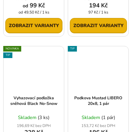
99 Kč
194 Kč
od
Měrná
Měrná
od 49,50 Kč / 1 ks
97 Kč / 1 ks
cena:
cena:
ZOBRAZIT VARIANTY
ZOBRAZIT VARIANTY
NOVINKA
TIP
TIP
Vyhazovací podložka
Podkova Mustad LIBERO
sněhová Black No-Snow
20x8, 1 pár
Skladem
(3 ks)
Skladem
(1 pár)
196,69 Kč bez DPH
153,72 Kč bez DPH