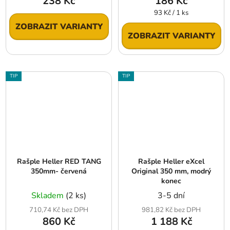
238 Kč
186 Kč
Měrná
93 Kč / 1 ks
cena:
ZOBRAZIT VARIANTY
ZOBRAZIT VARIANTY
TIP
TIP
Rašple Heller RED TANG
Rašple Heller eXcel
350mm- červená
Original 350 mm, modrý
konec
Skladem
(2 ks)
3-5 dní
710,74 Kč bez DPH
981,82 Kč bez DPH
860 Kč
1 188 Kč