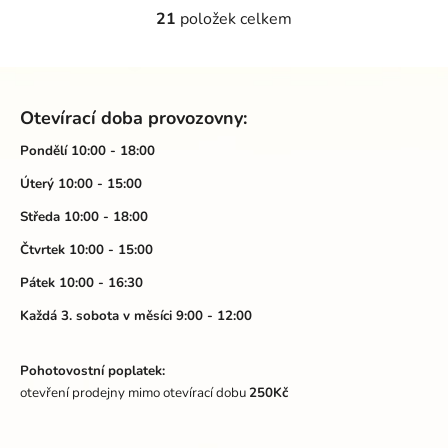
21
položek celkem
O
v
l
Z
á
á
d
Otevírací doba provozovny:
p
a
a
Pondělí 10:00 - 18:00
c
t
í
Úterý 10:00 - 15:00
p
í
Středa 10:00 - 18:00
r
v
Čtvrtek 10:00 - 15:00
k
Pátek 10:00 - 16:30
y
v
Každá 3. sobota v měsíci 9:00 - 12:00
ý
p
Pohotovostní poplatek:
i
otevření prodejny mimo otevírací dobu
250Kč
s
u