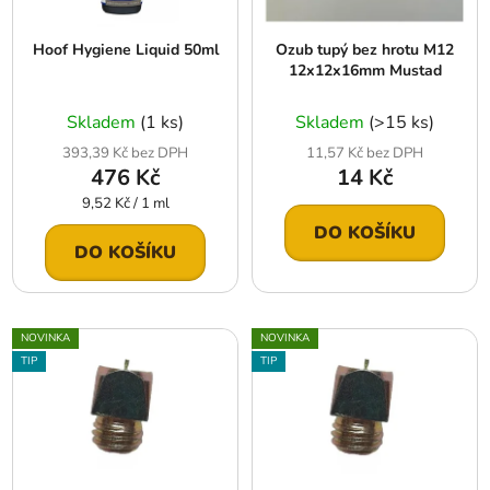
p
o
r
d
Hoof Hygiene Liquid 50ml
Ozub tupý bez hrotu M12
o
u
12x12x16mm Mustad
d
k
u
t
Skladem
(1 ks)
Skladem
(>15 ks)
k
ů
393,39 Kč bez DPH
11,57 Kč bez DPH
t
476 Kč
14 Kč
ů
Měrná
9,52 Kč / 1 ml
cena:
DO KOŠÍKU
DO KOŠÍKU
NOVINKA
NOVINKA
TIP
TIP