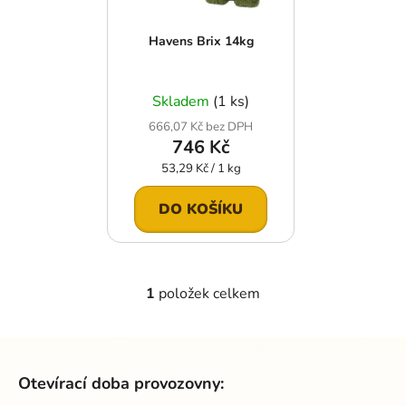
p
o
r
d
Havens Brix 14kg
o
u
d
k
u
t
Skladem
(1 ks)
k
ů
666,07 Kč bez DPH
t
746 Kč
ů
Měrná
53,29 Kč / 1 kg
cena:
DO KOŠÍKU
1
položek celkem
O
v
l
Z
á
á
d
Otevírací doba provozovny:
p
a