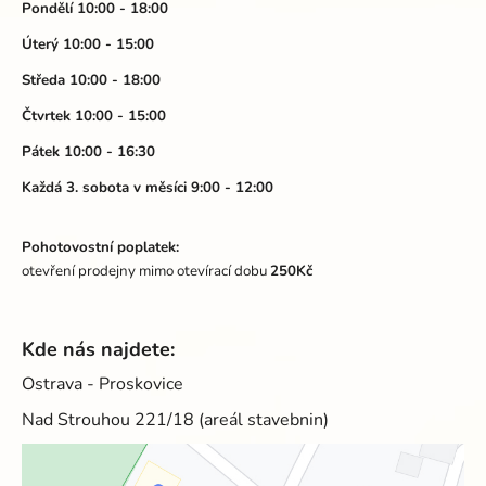
a
Pondělí 10:00 - 18:00
c
t
í
Úterý 10:00 - 15:00
p
í
Středa 10:00 - 18:00
r
v
Čtvrtek 10:00 - 15:00
k
Pátek 10:00 - 16:30
y
v
Každá 3. sobota v měsíci 9:00 - 12:00
ý
p
Pohotovostní poplatek:
i
otevření prodejny mimo otevírací dobu
250Kč
s
u
Kde nás najdete:
Ostrava - Proskovice
Nad Strouhou 221/18 (areál stavebnin)