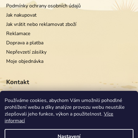
Podmínky ochrany osobních údajů
Jak nakupovat
Jak vrátit nebo reklamovat zboží
Reklamace
Doprava a platba
Nepřevzetí zásilky
Moje objednávka
Kontakt
info
@
equiwest.cz
Používáme cookies, abychom Vám umožnili pohodlné
prohlížení webu a díky analýze provozu webu neustále
+420724001554
zlepšovali jeho funkce, výkon a použitelnost.
Více
informací
Nastavení