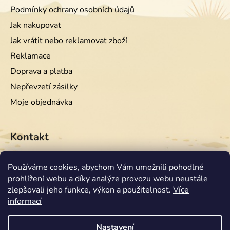
Podmínky ochrany osobních údajů
Jak nakupovat
Jak vrátit nebo reklamovat zboží
Reklamace
Doprava a platba
Nepřevzetí zásilky
Moje objednávka
Kontakt
info
@
equiwest.cz
Používáme cookies, abychom Vám umožnili pohodlné
prohlížení webu a díky analýze provozu webu neustále
+420724001554
zlepšovali jeho funkce, výkon a použitelnost.
Více
informací
Nastavení