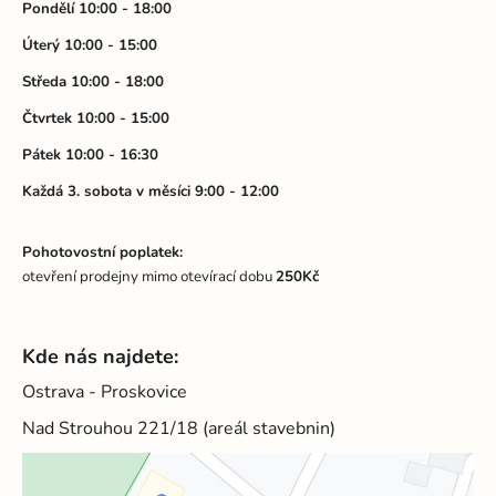
a
Pondělí 10:00 - 18:00
c
t
í
Úterý 10:00 - 15:00
p
í
Středa 10:00 - 18:00
r
v
Čtvrtek 10:00 - 15:00
k
Pátek 10:00 - 16:30
y
v
Každá 3. sobota v měsíci 9:00 - 12:00
ý
p
Pohotovostní poplatek:
i
otevření prodejny mimo otevírací dobu
250Kč
s
u
Kde nás najdete:
Ostrava - Proskovice
Nad Strouhou 221/18 (areál stavebnin)