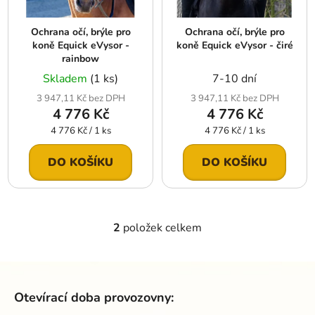
p
o
r
d
Ochrana očí, brýle pro
Ochrana očí, brýle pro
o
u
koně Equick eVysor -
koně Equick eVysor - čiré
d
k
rainbow
u
t
Skladem
(1 ks)
7-10 dní
k
ů
3 947,11 Kč bez DPH
3 947,11 Kč bez DPH
t
4 776 Kč
4 776 Kč
ů
Měrná
Měrná
4 776 Kč / 1 ks
4 776 Kč / 1 ks
cena:
cena:
DO KOŠÍKU
DO KOŠÍKU
2
položek celkem
O
v
l
Z
á
á
d
Otevírací doba provozovny:
p
a