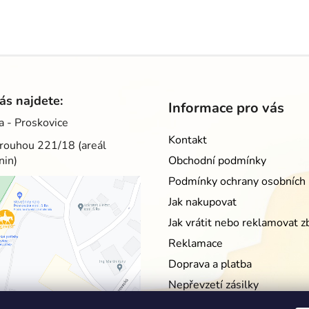
O
v
l
á
d
ás najdete:
Informace pro vás
a
a - Proskovice
c
Kontakt
í
rouhou 221/18 (areál
p
nin)
Obchodní podmínky
r
Podmínky ochrany osobních 
v
Jak nakupovat
k
y
Jak vrátit nebo reklamovat z
v
Reklamace
ý
p
Doprava a platba
i
Nepřevzetí zásilky
s
Moje objednávka