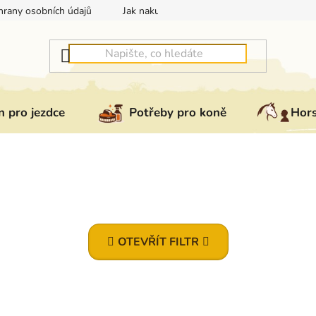
rany osobních údajů
Jak nakupovat
Jak vrátit nebo reklam
 pro jezdce
Potřeby pro koně
Hor
OTEVŘÍT FILTR