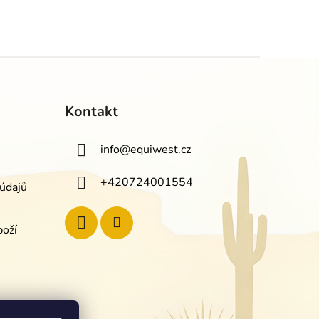
Kontakt
info
@
equiwest.cz
+420724001554
údajů
boží