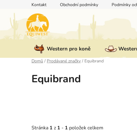
Přejít
Kontakt
Obchodní podmínky
Podmínky och
na
obsah
Western pro koně
Western
Domů
/
Prodávané značky
/
Equibrand
Equibrand
Stránka
1
z
1
-
1
položek celkem