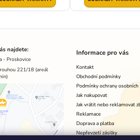
O
v
l
á
d
ás najdete:
Informace pro vás
a
a - Proskovice
c
Kontakt
í
rouhou 221/18 (areál
p
nin)
Obchodní podmínky
r
Podmínky ochrany osobních 
v
Jak nakupovat
k
y
Jak vrátit nebo reklamovat z
v
Reklamace
ý
p
Doprava a platba
i
Nepřevzetí zásilky
s