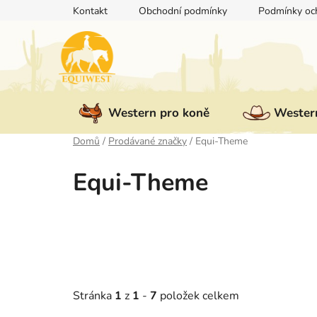
Přejít
Kontakt
Obchodní podmínky
Podmínky och
na
obsah
Western pro koně
Western
Domů
/
Prodávané značky
/
Equi-Theme
Equi-Theme
Stránka
1
z
1
-
7
položek celkem