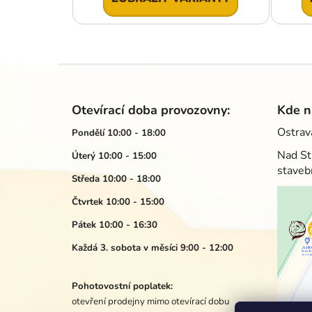
Z
á
Otevírací doba provozovny:
Kde n
p
Ostrav
Pondělí 10:00 - 18:00
a
Nad St
Úterý 10:00 - 15:00
t
staveb
í
Středa 10:00 - 18:00
Čtvrtek 10:00 - 15:00
Pátek 10:00 - 16:30
Každá 3. sobota v měsíci 9:00 - 12:00
Pohotovostní poplatek:
otevření prodejny mimo otevírací dobu