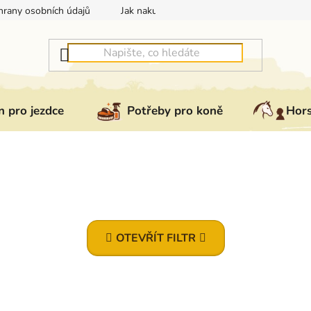
rany osobních údajů
Jak nakupovat
Jak vrátit nebo reklam
 pro jezdce
Potřeby pro koně
Hor
OTEVŘÍT FILTR