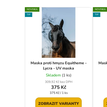
V
NOVINKA
NOVINKA
ý
TIP
TIP
p
i
s
p
r
o
d
u
Maska proti hmyzu Equitheme -
Mask
Lycra - UV maska
k
t
Skladem
(1 ks)
ů
309,92 Kč bez DPH
375 Kč
Měrná
375 Kč / 1 ks
cena:
ZOBRAZIT VARIANTY