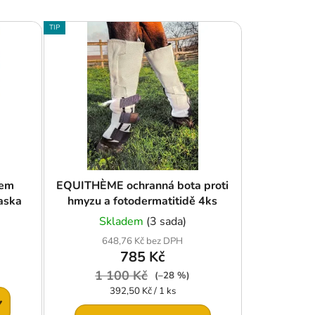
z
e
TIP
n
í
p
r
o
d
u
k
t
kem
EQUITHÈME ochranná bota proti
aska
hmyzu a fotodermatitidě 4ks
ů
Skladem
(3 sada)
648,76 Kč bez DPH
785 Kč
1 100 Kč
(–28 %)
Měrná
392,50 Kč / 1 ks
cena:
Y