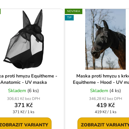
NOVINKA
TIP
a proti hmyzu Equitheme -
Maska proti hmyzu s kr
Anatomic - UV maska
Equitheme - Hood - UV m
Skladem
(6 ks)
Skladem
(4 ks)
306,61 Kč bez DPH
346,28 Kč bez DPH
371 Kč
419 Kč
Měrná
Měrná
371 Kč / 1 ks
419 Kč / 1 ks
cena:
cena:
ZOBRAZIT VARIANTY
ZOBRAZIT VARIANT