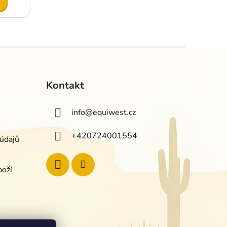
Kontakt
info
@
equiwest.cz
+420724001554
údajů
boží