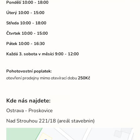
a
Pondělí 10:00 - 18:00
c
t
í
Úterý 10:00 - 15:00
p
í
Středa 10:00 - 18:00
r
v
Čtvrtek 10:00 - 15:00
k
Pátek 10:00 - 16:30
y
v
Každá 3. sobota v měsíci 9:00 - 12:00
ý
p
Pohotovostní poplatek:
i
otevření prodejny mimo otevírací dobu
250Kč
s
u
Kde nás najdete:
Ostrava - Proskovice
Nad Strouhou 221/18 (areál stavebnin)