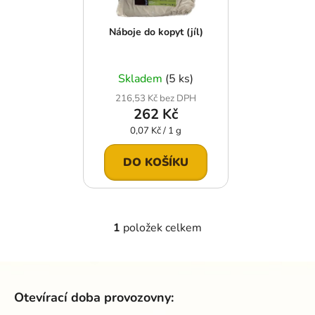
p
o
r
d
Náboje do kopyt (jíl)
o
u
d
k
u
t
Skladem
(5 ks)
k
ů
216,53 Kč bez DPH
t
262 Kč
ů
Měrná
0,07 Kč / 1 g
cena:
DO KOŠÍKU
1
položek celkem
O
v
l
Z
á
á
d
Otevírací doba provozovny:
p
a