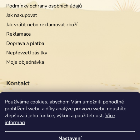
Podmínky ochrany osobních údajů
Jak nakupovat
Jak vrátit nebo reklamovat zboží
Reklamace
Doprava a platba
Nepřevzetí zásilky
Moje objednávka
Kontakt
info
@
equiwest.cz
Používáme cookies, abychom Vám umožnili pohodlné
prohlížení webu a díky analýze provozu webu neustále
+420724001554
zlepšovali jeho funkce, výkon a použitelnost.
Více
informací
Nastavení