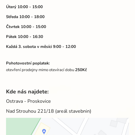
t
í
Úterý 10:00 - 15:00
p
í
Středa 10:00 - 18:00
r
v
Čtvrtek 10:00 - 15:00
k
Pátek 10:00 - 16:30
y
v
Každá 3. sobota v měsíci 9:00 - 12:00
ý
p
Pohotovostní poplatek:
i
otevření prodejny mimo otevírací dobu
250Kč
s
u
Kde nás najdete:
Ostrava - Proskovice
Nad Strouhou 221/18 (areál stavebnin)