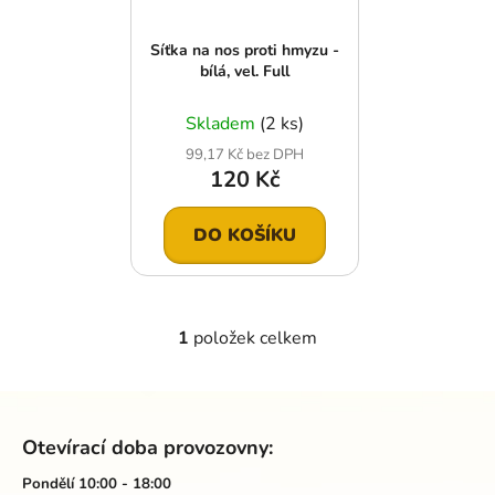
p
o
r
d
Síťka na nos proti hmyzu -
o
u
bílá, vel. Full
d
k
u
t
Skladem
(2 ks)
k
ů
99,17 Kč bez DPH
t
120 Kč
ů
DO KOŠÍKU
1
položek celkem
O
v
l
Z
á
á
d
Otevírací doba provozovny:
p
a
a
Pondělí 10:00 - 18:00
c