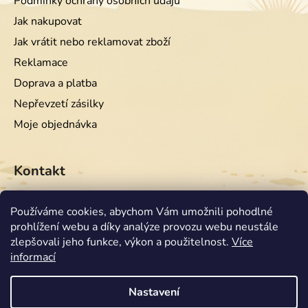
Podmínky ochrany osobních údajů
Jak nakupovat
Jak vrátit nebo reklamovat zboží
Reklamace
Doprava a platba
Nepřevzetí zásilky
Moje objednávka
Kontakt
info
@
equiwest.cz
Používáme cookies, abychom Vám umožnili pohodlné
prohlížení webu a díky analýze provozu webu neustále
+420724001554
zlepšovali jeho funkce, výkon a použitelnost.
Více
informací
Nastavení