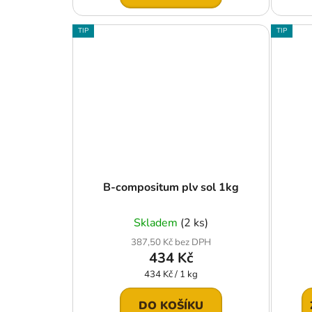
TIP
TIP
B-compositum plv sol 1kg
Skladem
(2 ks)
387,50 Kč bez DPH
434 Kč
Měrná
434 Kč / 1 kg
cena:
DO KOŠÍKU