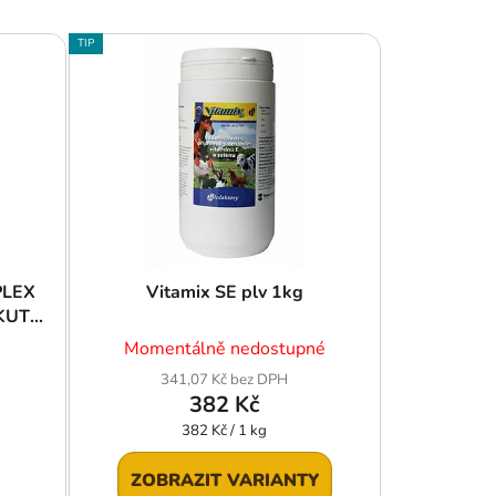
z
e
TIP
n
í
p
r
o
d
u
k
t
PLEX
Vitamix SE plv 1kg
EKUTÉ
ů
Momentálně nedostupné
341,07 Kč bez DPH
382 Kč
Měrná
382 Kč / 1 kg
cena:
ZOBRAZIT VARIANTY