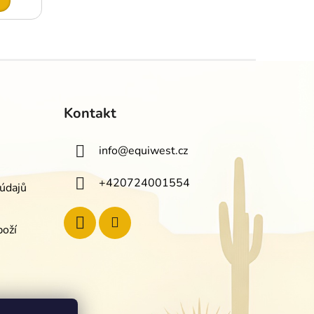
Kontakt
info
@
equiwest.cz
+420724001554
údajů
boží