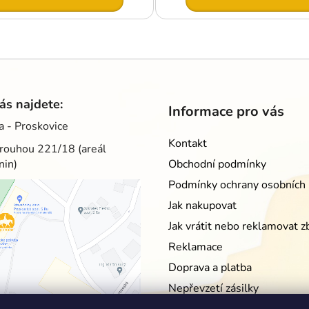
O
v
l
á
d
ás najdete:
Informace pro vás
a
a - Proskovice
c
Kontakt
í
rouhou 221/18 (areál
p
nin)
Obchodní podmínky
r
Podmínky ochrany osobních 
v
Jak nakupovat
k
y
Jak vrátit nebo reklamovat z
v
Reklamace
ý
p
Doprava a platba
i
Nepřevzetí zásilky
s
Moje objednávka