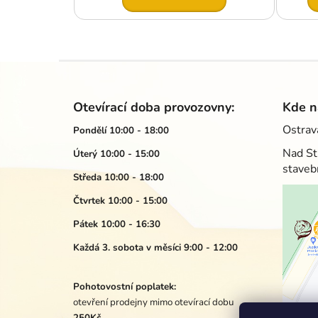
Z
á
Otevírací doba provozovny:
Kde n
p
Ostrav
Pondělí 10:00 - 18:00
a
Nad St
Úterý 10:00 - 15:00
t
staveb
í
Středa 10:00 - 18:00
Čtvrtek 10:00 - 15:00
Pátek 10:00 - 16:30
Každá 3. sobota v měsíci 9:00 - 12:00
Pohotovostní poplatek:
otevření prodejny mimo otevírací dobu
250Kč