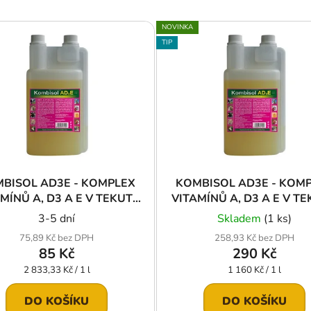
NOVINKA
TIP
BISOL AD3E - KOMPLEX
KOMBISOL AD3E - KOM
MÍNŮ A, D3 A E V TEKUTÉ
VITAMÍNŮ A, D3 A E V T
FORMĚ 30 ml
FORMĚ 250 ml
3-5 dní
Skladem
(1 ks)
75,89 Kč bez DPH
258,93 Kč bez DPH
85 Kč
290 Kč
Měrná
Měrná
2 833,33 Kč / 1 l
1 160 Kč / 1 l
cena:
cena:
DO KOŠÍKU
DO KOŠÍKU