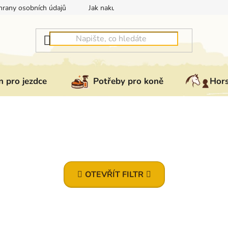
rany osobních údajů
Jak nakupovat
Jak vrátit nebo reklam
 pro jezdce
Potřeby pro koně
Hor
OTEVŘÍT FILTR