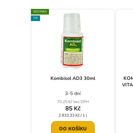
V
NOVINKA
ý
TIP
p
i
s
p
r
o
d
u
Kombisol AD3 30ml
KOM
VITA
k
t
3-5 dní
ů
70,25 Kč bez DPH
85 Kč
Měrná
2 833,33 Kč / 1 l
cena:
DO KOŠÍKU