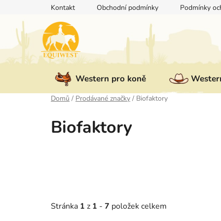
Přejít
Kontakt
Obchodní podmínky
Podmínky och
na
obsah
Western pro koně
Western
Domů
/
Prodávané značky
/
Biofaktory
Biofaktory
Stránka
1
z
1
-
7
položek celkem