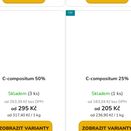
TIP
C-compositum 50%
C-compositum 25%
Skladem
(3 ks)
Skladem
(1 ks)
od 263,39 Kč bez DPH
od 183,04 Kč bez DPH
295 Kč
205 Kč
od
od
Měrná
Měrná
od 317,40 Kč / 1 kg
od 236,90 Kč / 1 kg
cena:
cena:
ZOBRAZIT VARIANTY
ZOBRAZIT VARIANT