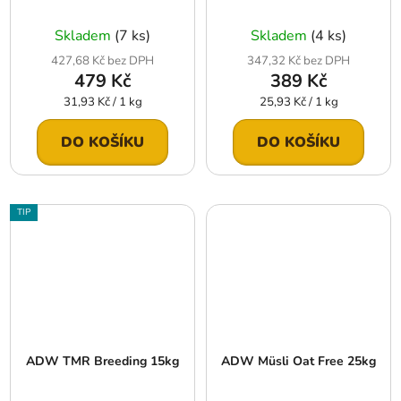
Skladem
(7 ks)
Skladem
(4 ks)
427,68 Kč bez DPH
347,32 Kč bez DPH
479 Kč
389 Kč
Měrná
Měrná
31,93 Kč / 1 kg
25,93 Kč / 1 kg
cena:
cena:
DO KOŠÍKU
DO KOŠÍKU
TIP
ADW TMR Breeding 15kg
ADW Müsli Oat Free 25kg