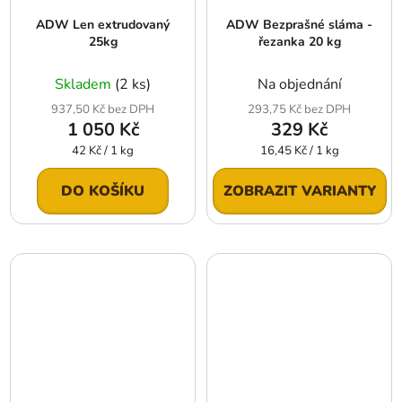
ADW Len extrudovaný
ADW Bezprašné sláma -
25kg
řezanka 20 kg
Skladem
(2 ks)
Na objednání
937,50 Kč bez DPH
293,75 Kč bez DPH
1 050 Kč
329 Kč
Měrná
Měrná
42 Kč / 1 kg
16,45 Kč / 1 kg
cena:
cena:
DO KOŠÍKU
ZOBRAZIT VARIANTY