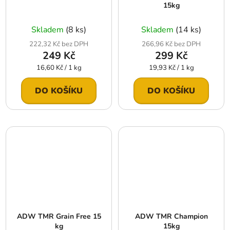
15kg
Skladem
(8 ks)
Skladem
(14 ks)
222,32 Kč bez DPH
266,96 Kč bez DPH
249 Kč
299 Kč
Měrná
Měrná
16,60 Kč / 1 kg
19,93 Kč / 1 kg
cena:
cena:
DO KOŠÍKU
DO KOŠÍKU
ADW TMR Grain Free 15
ADW TMR Champion
kg
15kg