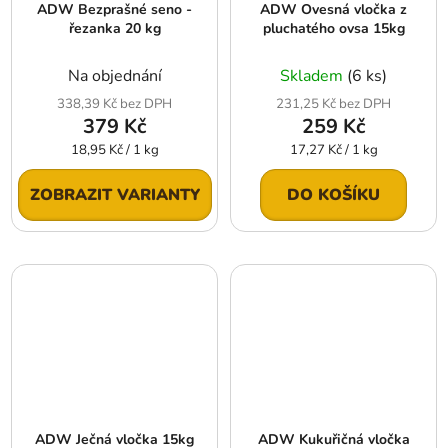
ADW Bezprašné seno -
ADW Ovesná vločka z
řezanka 20 kg
pluchatého ovsa 15kg
Na objednání
Skladem
(6 ks)
338,39 Kč bez DPH
231,25 Kč bez DPH
379 Kč
259 Kč
Měrná
Měrná
18,95 Kč / 1 kg
17,27 Kč / 1 kg
cena:
cena:
ZOBRAZIT VARIANTY
DO KOŠÍKU
ADW Ječná vločka 15kg
ADW Kukuřičná vločka