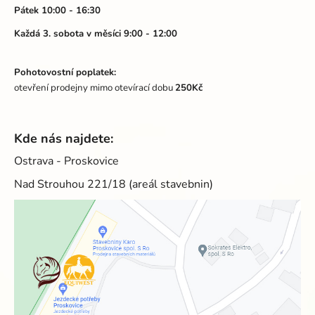
k
Pátek 10:00 - 16:30
y
v
Každá 3. sobota v měsíci 9:00 - 12:00
ý
p
Pohotovostní poplatek:
i
otevření prodejny mimo otevírací dobu
250Kč
s
u
Kde nás najdete:
Ostrava - Proskovice
Nad Strouhou 221/18 (areál stavebnin)