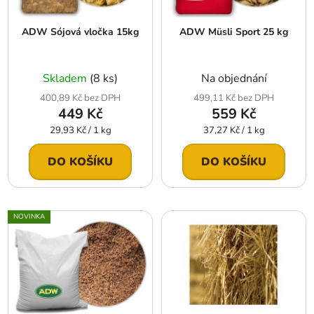
p
o
r
d
ADW Sójová vločka 15kg
ADW Müsli Sport 25 kg
o
u
d
k
u
t
Skladem
(8 ks)
Na objednání
k
ů
400,89 Kč bez DPH
499,11 Kč bez DPH
t
449 Kč
559 Kč
ů
Měrná
Měrná
29,93 Kč / 1 kg
37,27 Kč / 1 kg
cena:
cena:
DO KOŠÍKU
DO KOŠÍKU
NOVINKA