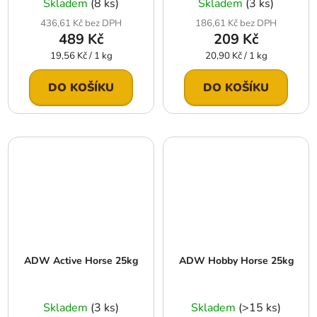
Skladem
(8 ks)
Skladem
(3 ks)
436,61 Kč bez DPH
186,61 Kč bez DPH
489 Kč
209 Kč
Měrná
Měrná
19,56 Kč / 1 kg
20,90 Kč / 1 kg
cena:
cena:
DO KOŠÍKU
DO KOŠÍKU
ADW Active Horse 25kg
ADW Hobby Horse 25kg
Skladem
(3 ks)
Skladem
(>15 ks)