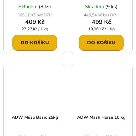
Skladem
(8 ks)
Skladem
(9 ks)
365,18 Kč bez DPH
445,54 Kč bez DPH
409 Kč
499 Kč
Měrná
Měrná
27,27 Kč / 1 kg
19,96 Kč / 1 kg
cena:
cena:
DO KOŠÍKU
DO KOŠÍKU
ADW Müsli Basic 25kg
ADW Mash Horse 10 kg