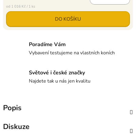
Měrná cena:
od 1 016 Kč / 1 ks
DO KOŠÍKU
Poradíme Vám
Vybavení testujeme na vlastních koních
Světové i české značky
Najdete tak u nás jen kvalitu
Popis
Diskuze