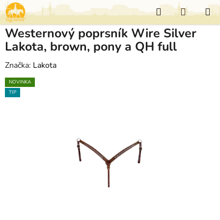
Přejít
Hledat
NÁKUP
na
KOŠÍK
obsah
Westernový poprsník Wire Silver
Lakota, brown, pony a QH full
Značka:
Lakota
NOVINKA
TIP