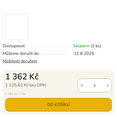
Dostupnost
Skladem
(1 ks)
Můžeme doručit do:
11.8.2026
Možnosti doručení
1 362 Kč
1 125,62 Kč bez DPH
Měrná cena:
1 362 Kč / 1 ks
DO KOŠÍKU