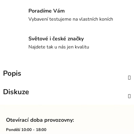
Poradíme Vám
Vybavení testujeme na vlastních koních
Světové i české značky
Najdete tak u nás jen kvalitu
Popis
Diskuze
Z
á
Otevírací doba provozovny:
p
a
Pondělí 10:00 - 18:00