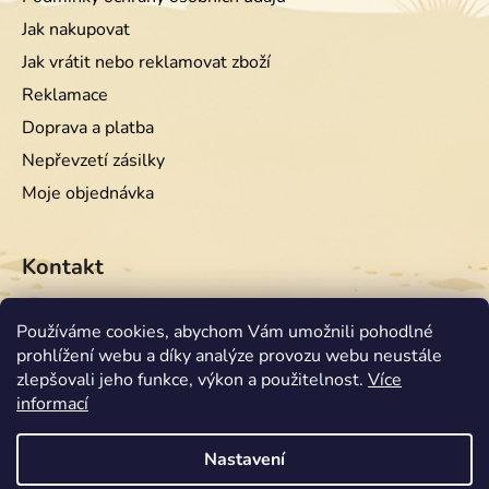
Jak nakupovat
Jak vrátit nebo reklamovat zboží
Reklamace
Doprava a platba
Nepřevzetí zásilky
Moje objednávka
Kontakt
info
@
equiwest.cz
Používáme cookies, abychom Vám umožnili pohodlné
prohlížení webu a díky analýze provozu webu neustále
+420724001554
zlepšovali jeho funkce, výkon a použitelnost.
Více
informací
Nastavení