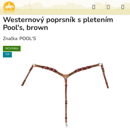
Přejít
Hledat
NÁKUP
na
KOŠÍK
obsah
Westernový poprsník s pletením
Pool's, brown
Značka:
POOL'S
NOVINKA
TIP