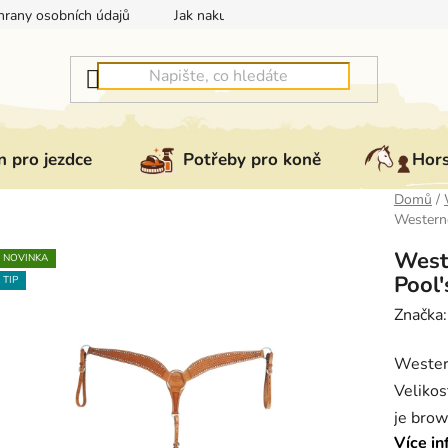
rany osobních údajů
Jak nakupovat
Jak vrátit nebo reklam
 pro jezdce
Potřeby pro koně
Hor
Domů
/
Western
West
NOVINKA
Pool'
TIP
Značka
Wester
Velikos
je brow
Více in