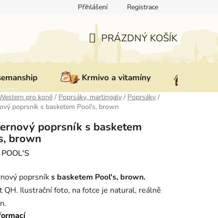
Přihlášení
Registrace
ovat zboží
Reklamace
Doprava a platba
Nepřevzetí zás
PRÁZDNÝ KOŠÍK
NÁKUPNÍ
KOŠÍK
semanship
Krmivo a vitamíny
Vybav
Western pro koně
/
Poprsáky, martingaly
/
Poprsáky
/
ový poprsník s basketem Pool's, brown
ernový poprsník s basketem
s, brown
:
POOL'S
nový poprsník
s basketem Pool's, brown.
t QH. Ilustrační foto, na fotce je natural, reálně
n.
formací