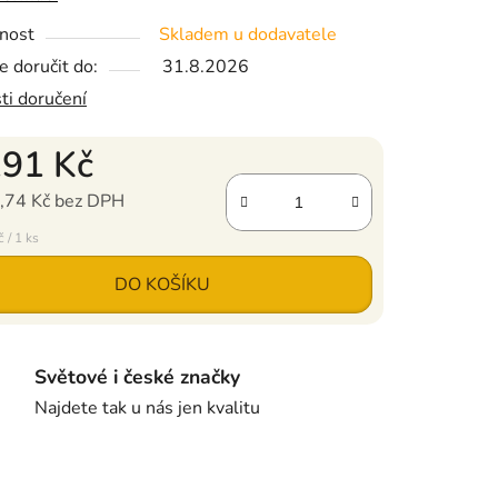
nost
Skladem u dodavatele
 doručit do:
31.8.2026
ti doručení
191 Kč
,74 Kč bez DPH
ena:
 / 1 ks
DO KOŠÍKU
Světové i české značky
Najdete tak u nás jen kvalitu