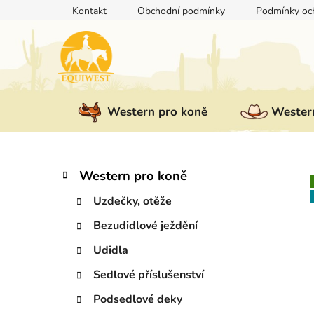
Přejít
Kontakt
Obchodní podmínky
Podmínky och
na
obsah
Western pro koně
Western
P
K
Přeskočit
Western pro koně
a
kategorie
o
t
Uzdečky, otěže
s
e
t
Bezudidlové ježdění
g
r
o
Udidla
a
r
i
n
Sedlové příslušenství
e
n
Podsedlové deky