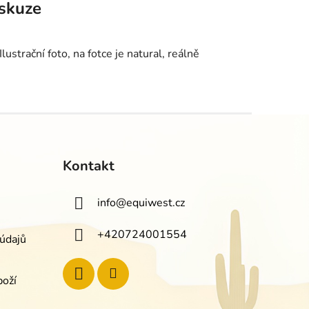
skuze
lustrační foto, na fotce je natural, reálně
Kontakt
info
@
equiwest.cz
+420724001554
údajů
boží