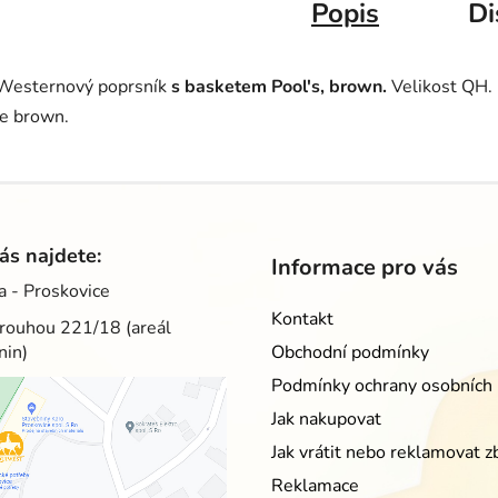
Popis
Di
Westernový poprsník
s basketem Pool's, brown.
Velikost QH. I
je brown.
ás najdete:
Informace pro vás
a - Proskovice
Kontakt
rouhou 221/18 (areál
nin)
Obchodní podmínky
Podmínky ochrany osobních 
Jak nakupovat
Jak vrátit nebo reklamovat z
Reklamace