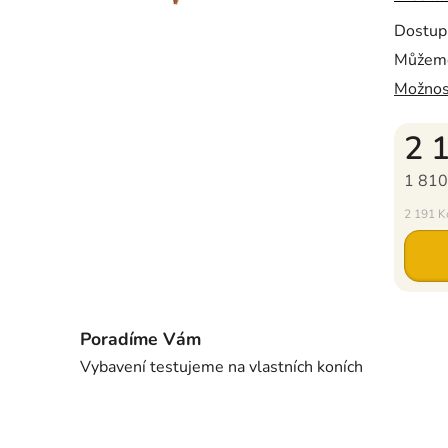
Dostup
Můžeme
Možnos
2 
1 810
Měrná c
2 191 Kč
Poradíme Vám
Vybavení testujeme na vlastních koních