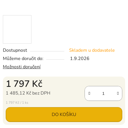
Dostupnost
Skladem u dodavatele
Můžeme doručit do:
1.9.2026
Možnosti doručení
1 797 Kč
1 485,12 Kč bez DPH
Měrná cena:
1 797 Kč / 1 ks
DO KOŠÍKU