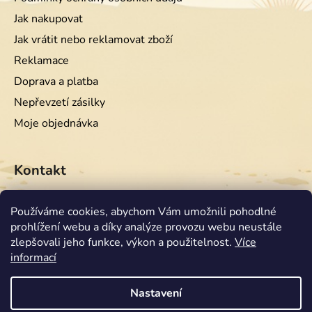
Jak nakupovat
Jak vrátit nebo reklamovat zboží
Reklamace
Doprava a platba
Nepřevzetí zásilky
Moje objednávka
Kontakt
info
@
equiwest.cz
Používáme cookies, abychom Vám umožnili pohodlné
prohlížení webu a díky analýze provozu webu neustále
+420724001554
zlepšovali jeho funkce, výkon a použitelnost.
Více
informací
Nastavení