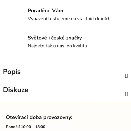
Poradíme Vám
Vybavení testujeme na vlastních koních
Světové i české značky
Najdete tak u nás jen kvalitu
Popis
Diskuze
Z
á
Otevírací doba provozovny:
p
a
Pondělí 10:00 - 18:00