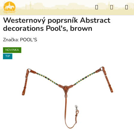
Přejít
Hledat
NÁKUP
na
KOŠÍK
obsah
Westernový poprsník Abstract
decorations Pool's, brown
Značka:
POOL'S
NOVINKA
TIP