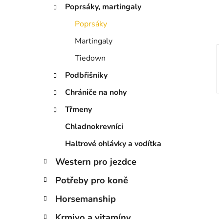
í
Poprsáky, martingaly
p
a
Poprsáky
n
Martingaly
e
Tiedown
l
Podbřišníky
Chrániče na nohy
Třmeny
Chladnokrevníci
Haltrové ohlávky a vodítka
Western pro jezdce
Potřeby pro koně
Horsemanship
Krmivo a vitamíny