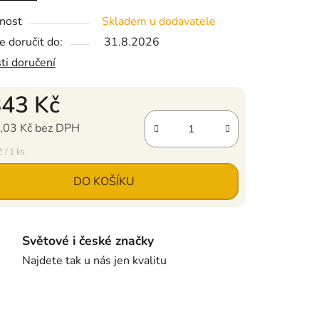
nost
Skladem u dodavatele
 doručit do:
31.8.2026
ti doručení
843 Kč
,03 Kč bez DPH
ena:
 / 1 ks
DO KOŠÍKU
Světové i české značky
Najdete tak u nás jen kvalitu