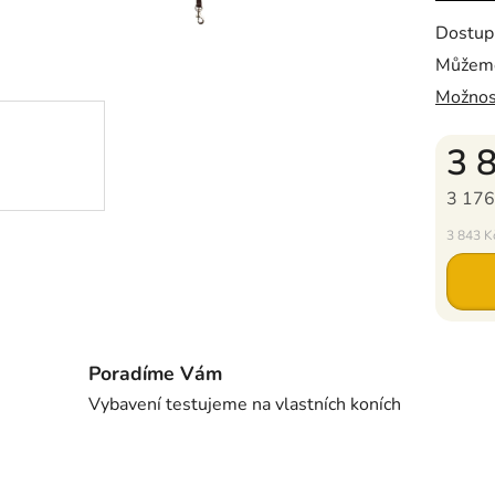
Dostup
Můžeme
Možnos
3 
3 176
Měrná c
3 843 Kč
Poradíme Vám
Vybavení testujeme na vlastních koních