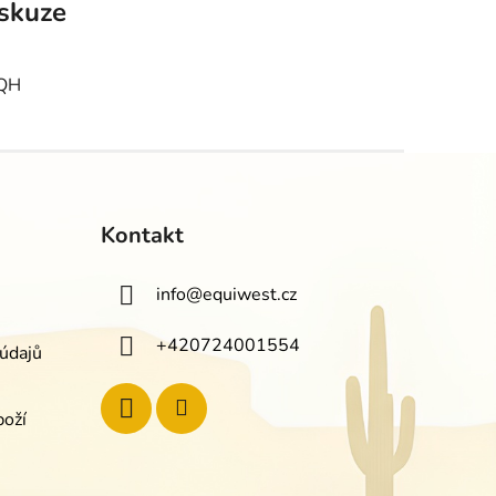
skuze
 QH
Kontakt
info
@
equiwest.cz
+420724001554
údajů
boží