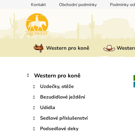
Přejít
Kontakt
Obchodní podmínky
Podmínky och
na
obsah
Western pro koně
Western
P
K
Přeskočit
Western pro koně
a
kategorie
o
t
Uzdečky, otěže
s
e
t
Bezudidlové ježdění
g
r
o
Udidla
a
r
i
n
Sedlové příslušenství
e
n
Podsedlové deky