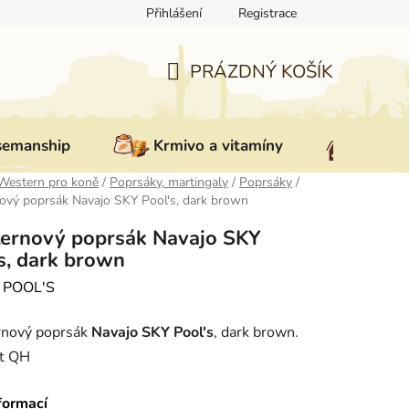
Přihlášení
Registrace
ovat zboží
Reklamace
Doprava a platba
Nepřevzetí zás
PRÁZDNÝ KOŠÍK
NÁKUPNÍ
KOŠÍK
semanship
Krmivo a vitamíny
Vybav
Western pro koně
/
Poprsáky, martingaly
/
Poprsáky
/
ový poprsák Navajo SKY Pool's, dark brown
ernový poprsák Navajo SKY
s, dark brown
:
POOL'S
nový poprsák
Navajo SKY Pool's
, dark brown.
st QH
formací