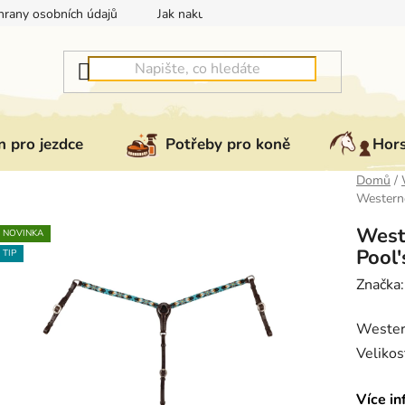
rany osobních údajů
Jak nakupovat
Jak vrátit nebo reklam
 pro jezdce
Potřeby pro koně
Hor
Domů
/
Western
West
NOVINKA
Pool'
TIP
Značka
Wester
Veliko
Více in