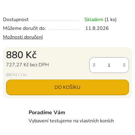
Dostupnost
Skladem
(1 ks)
Můžeme doručit do:
11.8.2026
Možnosti doručení
880 Kč
727,27 Kč bez DPH
Měrná cena:
880 Kč / 1 ks
DO KOŠÍKU
Poradíme Vám
Vybavení testujeme na vlastních koních