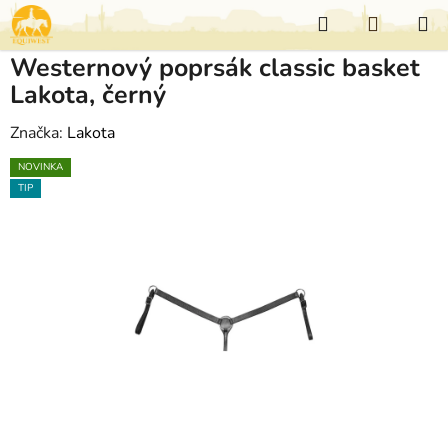
Přejít
Hledat
NÁKUP
na
KOŠÍK
obsah
Westernový poprsák classic basket
Lakota, černý
Značka:
Lakota
NOVINKA
TIP