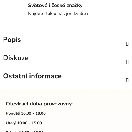
Světové i české značky
Najdete tak u nás jen kvalitu
Popis
Diskuze
Ostatní informace
Z
á
Otevírací doba provozovny:
p
a
Pondělí 10:00 - 18:00
t
Úterý 10:00 - 15:00
í