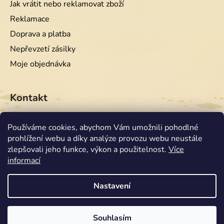
Jak vrátit nebo reklamovat zboží
Reklamace
Doprava a platba
Nepřevzetí zásilky
Moje objednávka
Kontakt
info
@
equiwest.cz
Používáme cookies, abychom Vám umožnili pohodlné
prohlížení webu a díky analýze provozu webu neustále
+420724001554
zlepšovali jeho funkce, výkon a použitelnost.
Více
informací
Nastavení
Souhlasím
Vytvořil Shoptet