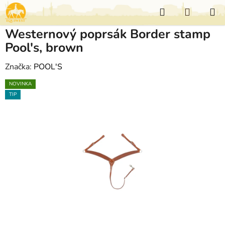
Přejít
Hledat
NÁKUP
na
KOŠÍK
obsah
Westernový poprsák Border stamp
Pool's, brown
Značka:
POOL'S
NOVINKA
TIP