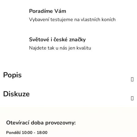
Poradíme Vám
Vybavení testujeme na vlastních koních
Světové i české značky
Najdete tak u nás jen kvalitu
Popis
Diskuze
Z
á
Otevírací doba provozovny:
p
a
Pondělí 10:00 - 18:00