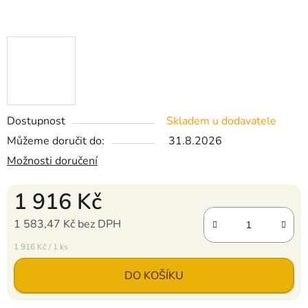
Dostupnost
Skladem u dodavatele
Můžeme doručit do:
31.8.2026
Možnosti doručení
1 916 Kč
1 583,47 Kč bez DPH
Měrná cena:
1 916 Kč / 1 ks
DO KOŠÍKU