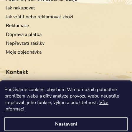
Jak nakupovat
Jak vrátit nebo reklamovat zboží
Reklamace
Doprava a platba
Nepřevzetí zásilky
Moje objednávka
Kontakt
info
@
equiwest.cz
Používáme cookies, abychom Vám umožnili pohodlné
prohlížení webu a díky analýze provozu webu neustále
+420724001554
zlepšovali jeho funkce, výkon a použitelnost.
Více
informací
Nastavení