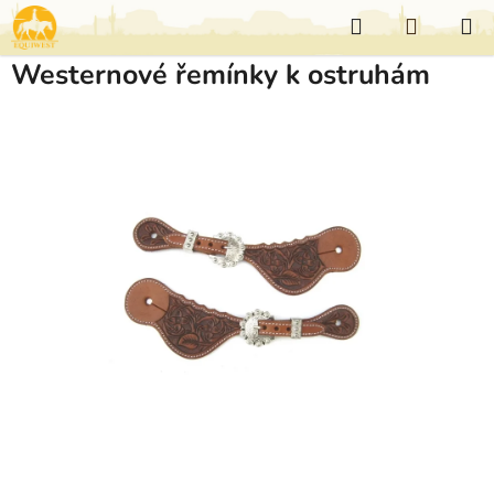
Přejít
Hledat
NÁKUP
na
KOŠÍK
obsah
Westernové řemínky k ostruhám