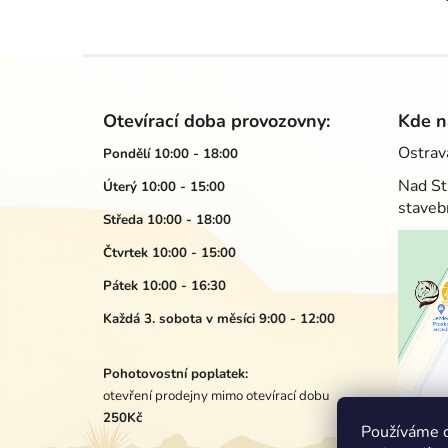
Z
á
Otevírací doba provozovny:
Kde n
p
Ostrav
Pondělí 10:00 - 18:00
a
Nad St
Úterý 10:00 - 15:00
t
staveb
í
Středa 10:00 - 18:00
Čtvrtek 10:00 - 15:00
Pátek 10:00 - 16:30
Každá 3. sobota v měsíci 9:00 - 12:00
Pohotovostní poplatek:
otevření prodejny mimo otevírací dobu
250Kč
Používáme c