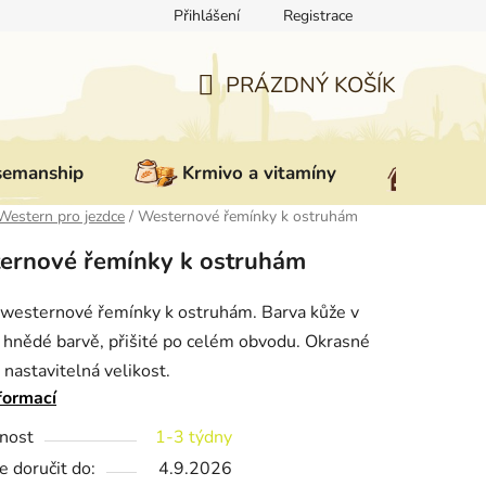
Přihlášení
Registrace
ovat zboží
Reklamace
Doprava a platba
Nepřevzetí zás
PRÁZDNÝ KOŠÍK
NÁKUPNÍ
KOŠÍK
semanship
Krmivo a vitamíny
Vybav
Western pro jezdce
/
Westernové řemínky k ostruhám
ernové řemínky k ostruhám
westernové řemínky k ostruhám. Barva kůže v
hnědé barvě, přišité po celém obvodu. Okrasné
 nastavitelná velikost.
formací
nost
1-3 týdny
 doručit do:
4.9.2026