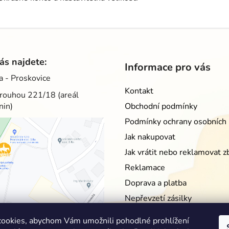
ás najdete:
Informace pro vás
a - Proskovice
Kontakt
rouhou 221/18 (areál
nin)
Obchodní podmínky
Podmínky ochrany osobních 
Jak nakupovat
Jak vrátit nebo reklamovat z
Reklamace
Doprava a platba
Nepřevzetí zásilky
Moje objednávka
ookies, abychom Vám umožnili pohodlné prohlížení