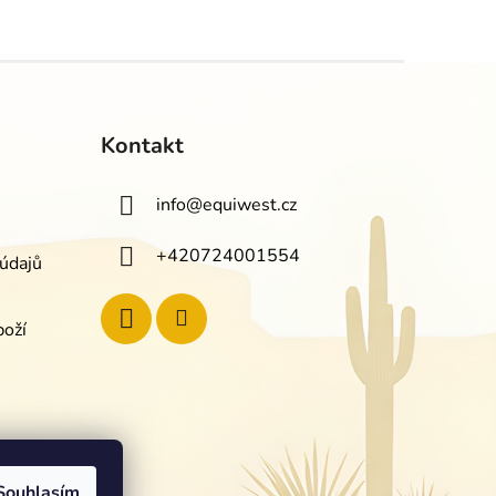
Kontakt
info
@
equiwest.cz
+420724001554
údajů
boží
Souhlasím