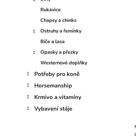
p
a
Rukavice
n
Chapsy a chinks
e
Ostruhy a řemínky
l
Biče a lasa
Opasky a přezky
Westernové doplňky
Potřeby pro koně
Horsemanship
Krmivo a vitamíny
Vybavení stáje