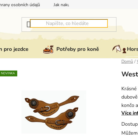
rany osobních údajů
Jak nakupovat
Jak vrátit nebo reklam
 pro jezdce
Potřeby pro koně
Hor
Domů
/
West
NOVINKA
Krásné 
dubově 
končo a
Více in
Dostup
Můžeme