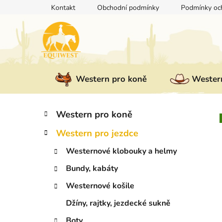
Přejít
Kontakt
Obchodní podmínky
Podmínky och
na
obsah
Western pro koně
Western
P
K
Přeskočit
Western pro koně
a
kategorie
o
t
Western pro jezdce
s
e
t
g
Westernové klobouky a helmy
r
o
Bundy, kabáty
a
r
i
n
Westernové košile
e
n
Džíny, rajtky, jezdecké sukně
í
Boty