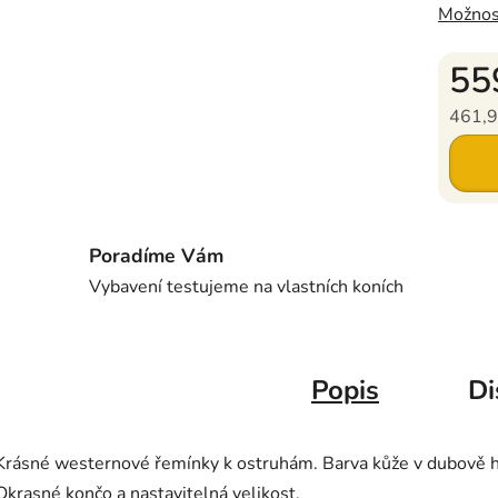
Možnos
55
461,9
Měrná c
Poradíme Vám
Vybavení testujeme na vlastních koních
Popis
Di
Krásné westernové řemínky k ostruhám. Barva kůže v dubově h
Okrasné končo a nastavitelná velikost.