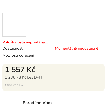
Položka byla vyprodána…
Dostupnost
Momentálně nedostupné
Možnosti doručení
1 557 Kč
1 286,78 Kč bez DPH
Měrná cena:
1 557 Kč / 1 ks
Poradíme Vám