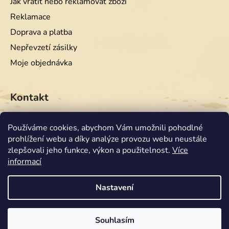
Jak vrátit nebo reklamovat zboží
Reklamace
Doprava a platba
Nepřevzetí zásilky
Moje objednávka
Kontakt
info
@
equiwest.cz
Používáme cookies, abychom Vám umožnili pohodlné
prohlížení webu a díky analýze provozu webu neustále
+420724001554
zlepšovali jeho funkce, výkon a použitelnost.
Více
informací
Nastavení
Souhlasím
Vytvořil Shoptet