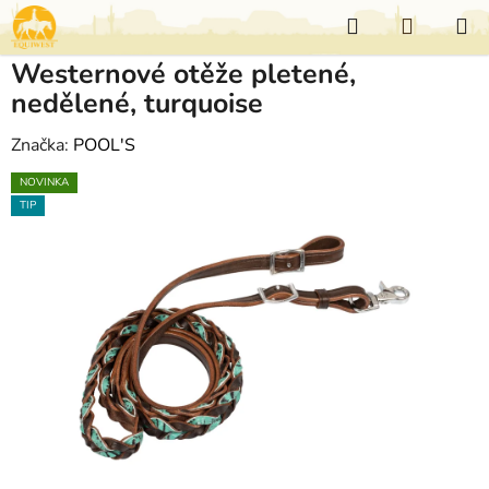
Přejít
Hledat
NÁKUP
na
KOŠÍK
obsah
Westernové otěže pletené,
nedělené, turquoise
Značka:
POOL'S
NOVINKA
TIP