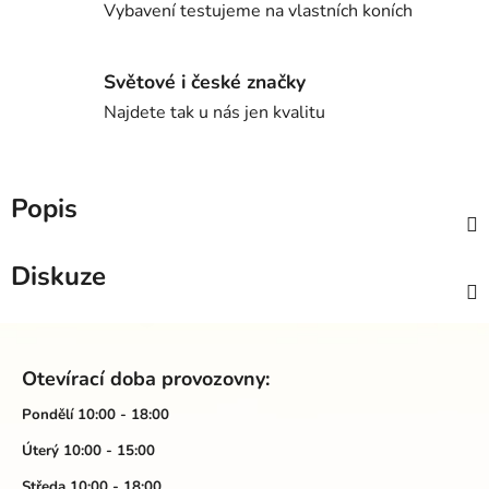
Vybavení testujeme na vlastních koních
Světové i české značky
Najdete tak u nás jen kvalitu
Popis
Diskuze
Z
á
Otevírací doba provozovny:
p
a
Pondělí 10:00 - 18:00
t
Úterý 10:00 - 15:00
í
Středa 10:00 - 18:00