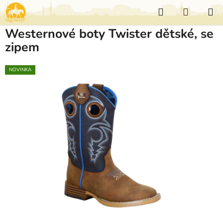
Přejít
Hledat
NÁKUP
na
KOŠÍK
obsah
Westernové boty Twister dětské, se
zipem
NOVINKA