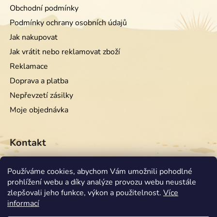
Obchodní podmínky
Podmínky ochrany osobních údajů
Jak nakupovat
Jak vrátit nebo reklamovat zboží
Reklamace
Doprava a platba
Nepřevzetí zásilky
Moje objednávka
Kontakt
info
@
equiwest.cz
Používáme cookies, abychom Vám umožnili pohodlné
prohlížení webu a díky analýze provozu webu neustále
+420724001554
zlepšovali jeho funkce, výkon a použitelnost.
Více
informací