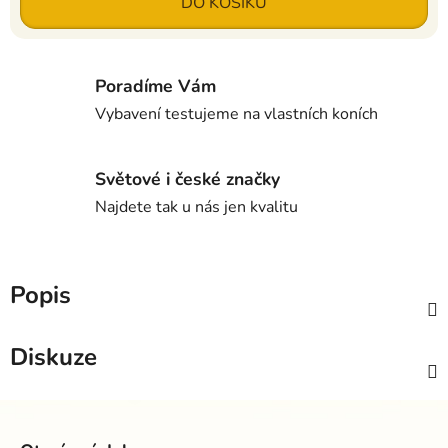
DO KOŠÍKU
Poradíme Vám
Vybavení testujeme na vlastních koních
Světové i české značky
Najdete tak u nás jen kvalitu
Popis
Diskuze
Z
á