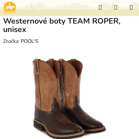
Přejít
Hledat
NÁKUP
na
KOŠÍK
obsah
Westernové boty TEAM ROPER,
unisex
Značka:
POOL'S