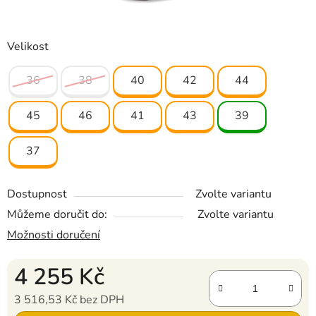
Velikost
36
38
40
42
44
45
46
41
43
39
37
Dostupnost
Zvolte variantu
Můžeme doručit do:
Zvolte variantu
Možnosti doručení
4 255 Kč
3 516,53 Kč bez DPH