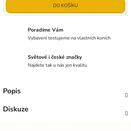
Měrná cena:
DO KOŠÍKU
Poradíme Vám
Vybavení testujeme na vlastních koních
Světové i české značky
Najdete tak u nás jen kvalitu
Popis
Diskuze
Z