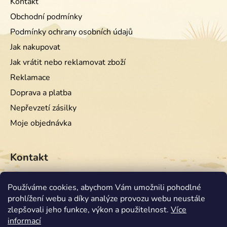
Kontakt
Obchodní podmínky
Podmínky ochrany osobních údajů
Jak nakupovat
Jak vrátit nebo reklamovat zboží
Reklamace
Doprava a platba
Nepřevzetí zásilky
Moje objednávka
Kontakt
info
@
equiwest.cz
Používáme cookies, abychom Vám umožnili pohodlné
prohlížení webu a díky analýze provozu webu neustále
+420724001554
zlepšovali jeho funkce, výkon a použitelnost.
Více
informací