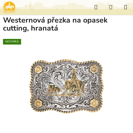
Přejít
Hledat
NÁKUP
na
KOŠÍK
obsah
Westernová přezka na opasek
cutting, hranatá
NOVINKA