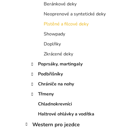
í
Beránkové deky
p
a
Neoprenové a syntetické deky
n
Plstěné a filcové deky
e
Showpady
l
Doplňky
Zkrácené deky
Poprsáky, martingaly
Podbřišníky
Chrániče na nohy
Třmeny
Chladnokrevníci
Haltrové ohlávky a vodítka
Western pro jezdce