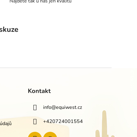
Najdete tak u nás jen kvalitu
skuze
Kontakt
info
@
equiwest.cz
+420724001554
údajů