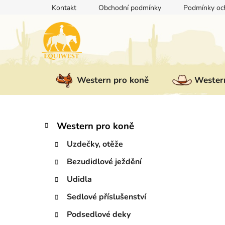
Přejít
Kontakt
Obchodní podmínky
Podmínky och
na
obsah
Western pro koně
Western
P
K
Přeskočit
Western pro koně
a
kategorie
o
t
Uzdečky, otěže
s
e
t
Bezudidlové ježdění
g
r
o
Udidla
a
r
i
n
Sedlové příslušenství
e
n
Podsedlové deky