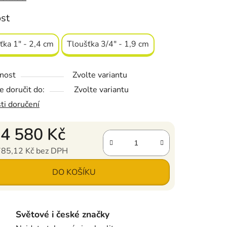
ost
 šedá
ťka 1" - 2,4 cm
Tloušťka 3/4" - 1,9 cm
t
:
78 cm (31")
nost
Zvolte variantu
80 cm (32")
 doručit do:
Zvolte variantu
a: 2,4 cm (1 ") nebo 1,9 cm (3/4")
ti doručení
d
4 580 Kč
785,12 Kč
bez DPH
ena:
DO KOŠÍKU
Světové i české značky