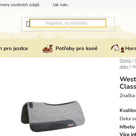
rany osobních údajů
Jak nakupovat
Jak vrátit nebo reklam
 pro jezdce
Potřeby pro koně
Hor
Domů
/
deky
/
We
West
Class
Značka
Kvalitn
Deka s
hřbetu
Více in
Vhodn