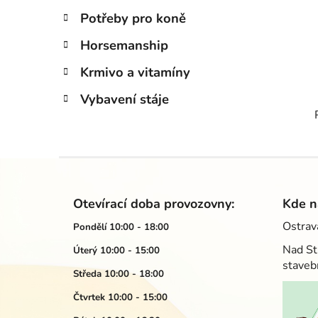
Potřeby pro koně
Horsemanship
Krmivo a vitamíny
Vybavení stáje
Z
á
Otevírací doba provozovny:
Kde n
p
Ostrav
Pondělí 10:00 - 18:00
a
Nad St
Úterý 10:00 - 15:00
t
staveb
í
Středa 10:00 - 18:00
Čtvrtek 10:00 - 15:00