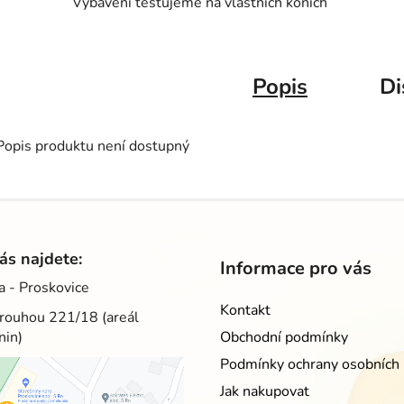
Vybavení testujeme na vlastních koních
Popis
Di
Popis produktu není dostupný
ás najdete:
Informace pro vás
a - Proskovice
Kontakt
rouhou 221/18 (areál
nin)
Obchodní podmínky
Podmínky ochrany osobních 
Jak nakupovat