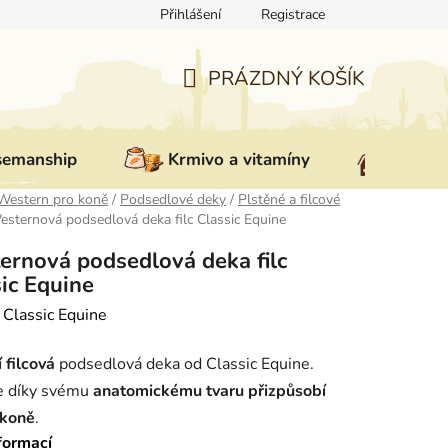
Přihlášení
Registrace
ovat zboží
Reklamace
Doprava a platba
Nepřevzetí zás
PRÁZDNÝ KOŠÍK
NÁKUPNÍ
KOŠÍK
semanship
Krmivo a vitamíny
Vybav
Western pro koně
/
Podsedlové deky
/
Plstěné a filcové
sternová podsedlová deka filc Classic Equine
ernová podsedlová deka filc
ic Equine
:
Classic Equine
í filcová
podsedlová deka od Classic Equine.
e díky svému
anatomickému tvaru přizpůsobí
 koně
.
formací
á
pro každodenní
trénink nebo dlouhé vyjížďky
.