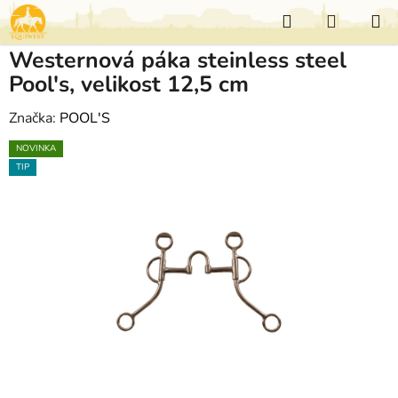
Přejít
Hledat
NÁKUP
na
KOŠÍK
obsah
Westernová páka steinless steel
Pool's, velikost 12,5 cm
Značka:
POOL'S
NOVINKA
TIP