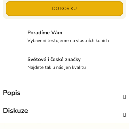
Měrná cena:
DO KOŠÍKU
Poradíme Vám
Vybavení testujeme na vlastních koních
Světové i české značky
Najdete tak u nás jen kvalitu
Popis
Diskuze
Z