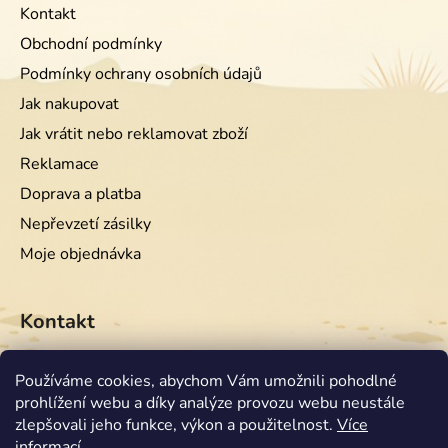
Kontakt
Obchodní podmínky
Podmínky ochrany osobních údajů
Jak nakupovat
Jak vrátit nebo reklamovat zboží
Reklamace
Doprava a platba
Nepřevzetí zásilky
Moje objednávka
Kontakt
info
@
equiwest.cz
Používáme cookies, abychom Vám umožnili pohodlné
prohlížení webu a díky analýze provozu webu neustále
+420724001554
zlepšovali jeho funkce, výkon a použitelnost.
Více
informací