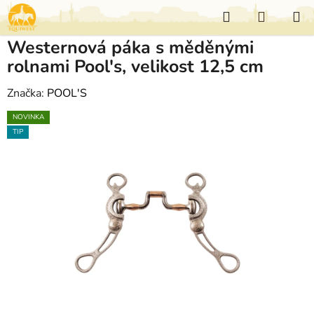
Přejít
Hledat
NÁKUP
na
KOŠÍK
obsah
Westernová páka s měděnými
rolnami Pool's, velikost 12,5 cm
Značka:
POOL'S
NOVINKA
TIP