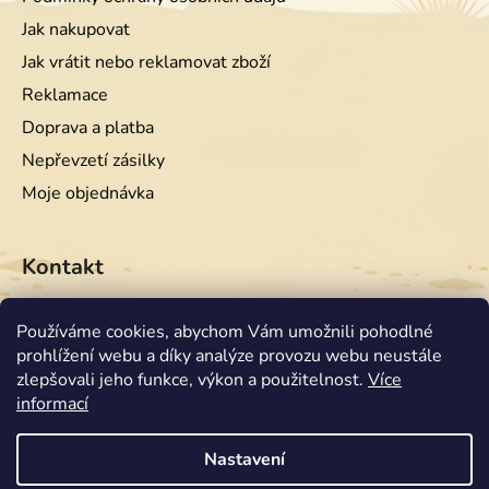
Jak nakupovat
Jak vrátit nebo reklamovat zboží
Reklamace
Doprava a platba
Nepřevzetí zásilky
Moje objednávka
Kontakt
info
@
equiwest.cz
Používáme cookies, abychom Vám umožnili pohodlné
prohlížení webu a díky analýze provozu webu neustále
+420724001554
zlepšovali jeho funkce, výkon a použitelnost.
Více
informací
Nastavení