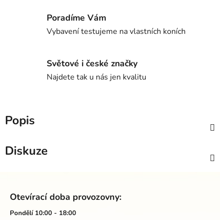
Poradíme Vám
Vybavení testujeme na vlastních koních
Světové i české značky
Najdete tak u nás jen kvalitu
Popis
Diskuze
Z
á
Otevírací doba provozovny:
p
a
Pondělí 10:00 - 18:00