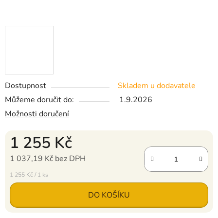
Dostupnost
Skladem u dodavatele
Můžeme doručit do:
1.9.2026
Možnosti doručení
1 255 Kč
1 037,19 Kč bez DPH
Měrná cena:
1 255 Kč / 1 ks
DO KOŠÍKU