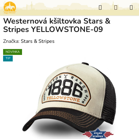
Přejít
Hledat
NÁKUP
na
KOŠÍK
obsah
Westernová kšiltovka Stars &
Stripes YELLOWSTONE-09
Značka:
Stars & Stripes
NOVINKA
TIP