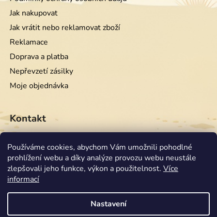
Jak nakupovat
Jak vrátit nebo reklamovat zboží
Reklamace
Doprava a platba
Nepřevzetí zásilky
Moje objednávka
Kontakt
info
@
equiwest.cz
Používáme cookies, abychom Vám umožnili pohodlné
prohlížení webu a díky analýze provozu webu neustále
+420724001554
zlepšovali jeho funkce, výkon a použitelnost.
Více
informací
Nastavení