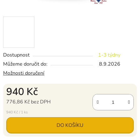
Dostupnost
1-3 týdny
Můžeme doručit do:
8.9.2026
Možnosti doručení
940 Kč
776,86 Kč bez DPH
Měrná cena:
940 Kč / 1 ks
DO KOŠÍKU