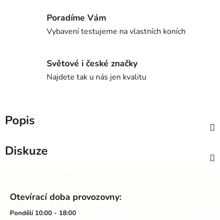
Poradíme Vám
Vybavení testujeme na vlastních koních
Světové i české značky
Najdete tak u nás jen kvalitu
Popis
Diskuze
Z
á
Otevírací doba provozovny:
p
a
Pondělí 10:00 - 18:00