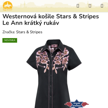
Přejít
Hledat
NÁKUP
na
KOŠÍK
obsah
Westernová košile Stars & Stripes
Le Ann krátký rukáv
Značka:
Stars & Stripes
NOVINKA