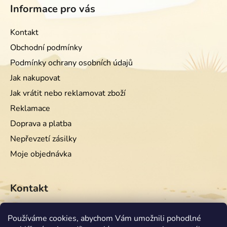
Informace pro vás
Kontakt
Obchodní podmínky
Podmínky ochrany osobních údajů
Jak nakupovat
Jak vrátit nebo reklamovat zboží
Reklamace
Doprava a platba
Nepřevzetí zásilky
Moje objednávka
Kontakt
info
@
equiwest.cz
Používáme cookies, abychom Vám umožnili pohodlné