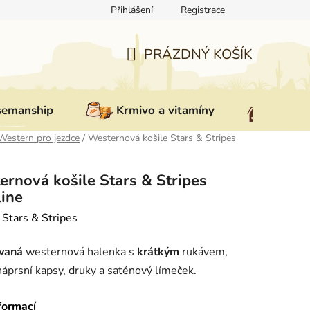
Přihlášení
Registrace
ovat zboží
Reklamace
Doprava a platba
Nepřevzetí zás
PRÁZDNÝ KOŠÍK
NÁKUPNÍ
KOŠÍK
semanship
Krmivo a vitamíny
Vybav
Western pro jezdce
/
Westernová košile Stars & Stripes
rnová košile Stars & Stripes
line
:
Stars & Stripes
vaná
westernová halenka s
krátkým
rukávem,
náprsní kapsy, druky a saténový límeček.
formací