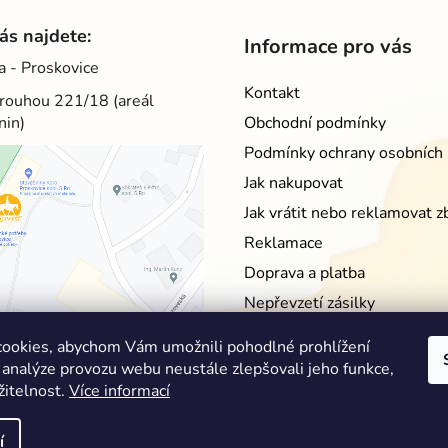
ás najdete:
Informace pro vás
a - Proskovice
Kontakt
rouhou 221/18 (areál
nin)
Obchodní podmínky
Podmínky ochrany osobních 
Jak nakupovat
Jak vrátit nebo reklamovat z
Reklamace
Doprava a platba
Nepřevzetí zásilky
Moje objednávka
ookies, abychom Vám umožnili pohodlné prohlížení
 analýze provozu webu neustále zlepšovali jeho funkce,
žitelnost.
Více informací
í