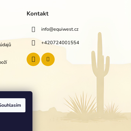
Kontakt
info
@
equiwest.cz
+420724001554
údajů
boží
Souhlasím