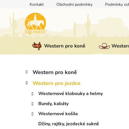
Přejít
Kontakt
Obchodní podmínky
Podmínky och
na
obsah
Western pro koně
Western
P
K
Přeskočit
Western pro koně
a
kategorie
o
t
Western pro jezdce
s
e
t
g
Westernové klobouky a helmy
r
o
Bundy, kabáty
a
r
i
n
Westernové košile
e
n
Džíny, rajtky, jezdecké sukně