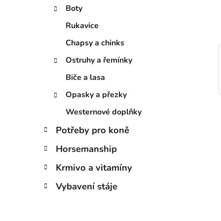
í
Boty
p
a
Rukavice
n
Chapsy a chinks
e
Ostruhy a řemínky
l
Biče a lasa
Opasky a přezky
Westernové doplňky
Potřeby pro koně
Horsemanship
Krmivo a vitamíny
Vybavení stáje