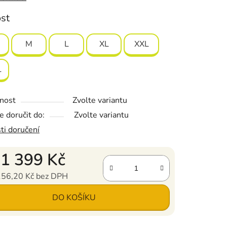
ost
ál
57% bavlna - 43% polyester
M
L
XL
XXL
L
nost
Zvolte variantu
 doručit do:
Zvolte variantu
ti doručení
d
1 399 Kč
156,20 Kč
bez DPH
ena:
DO KOŠÍKU