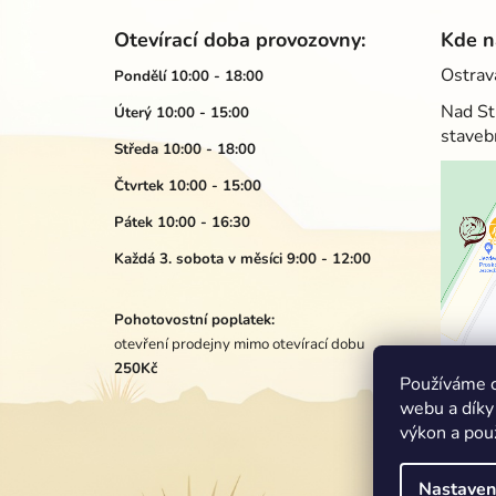
Z
á
Otevírací doba provozovny:
Kde n
p
Ostrav
Pondělí 10:00 - 18:00
a
Nad St
Úterý 10:00 - 15:00
t
staveb
í
Středa 10:00 - 18:00
Čtvrtek 10:00 - 15:00
Pátek 10:00 - 16:30
Každá 3. sobota v měsíci 9:00 - 12:00
Pohotovostní poplatek:
otevření prodejny mimo otevírací dobu
250Kč
Používáme c
webu a díky
výkon a pou
Nastaven