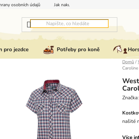
rany osobních údajů
Jak nakupovat
Jak vrátit nebo reklam
 pro jezdce
Potřeby pro koně
Hor
Domů
/
Caroline
Weste
Caro
Značka
Kostko
našité 
Více in