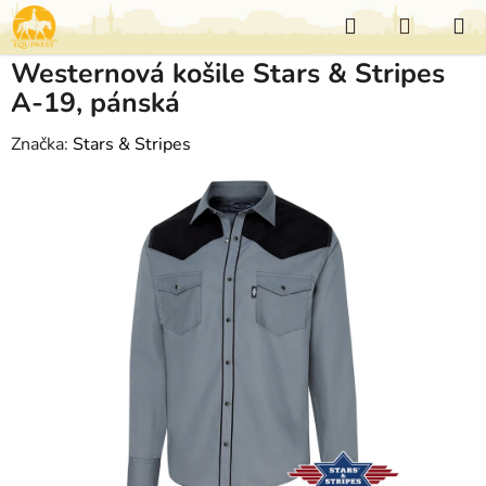
Přejít
Hledat
NÁKUP
na
KOŠÍK
obsah
Westernová košile Stars & Stripes
A-19, pánská
Značka:
Stars & Stripes