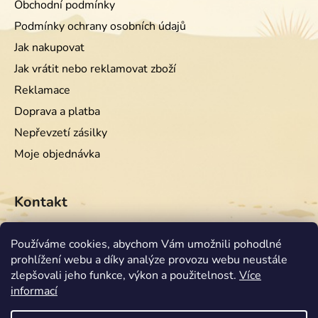
Obchodní podmínky
Podmínky ochrany osobních údajů
Jak nakupovat
Jak vrátit nebo reklamovat zboží
Reklamace
Doprava a platba
Nepřevzetí zásilky
Moje objednávka
Kontakt
info
@
equiwest.cz
Používáme cookies, abychom Vám umožnili pohodlné
prohlížení webu a díky analýze provozu webu neustále
+420724001554
zlepšovali jeho funkce, výkon a použitelnost.
Více
informací