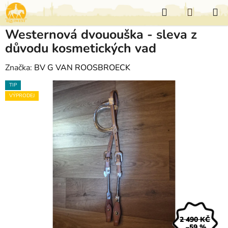
Přejít
Hledat
NÁKUP
na
KOŠÍK
obsah
Westernová dvououška - sleva z
důvodu kosmetických vad
Značka:
BV G VAN ROOSBROECK
TIP
VÝPRODEJ
2 490 KČ
–59 %