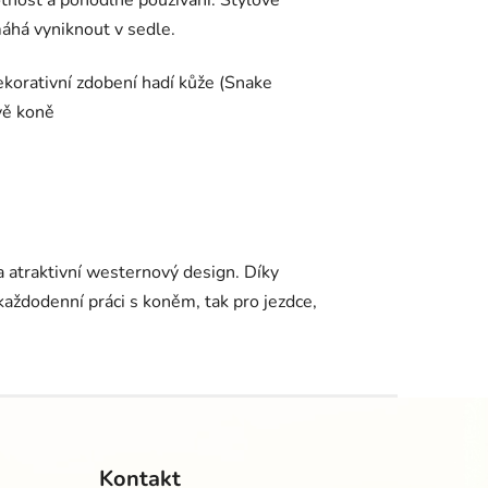
votnost a pohodlné používání. Stylové
máhá vyniknout v sedle.
ekorativní zdobení hadí kůže (Snake
avě koně
a atraktivní westernový design. Díky
 každodenní práci s koněm, tak pro jezdce,
Kontakt