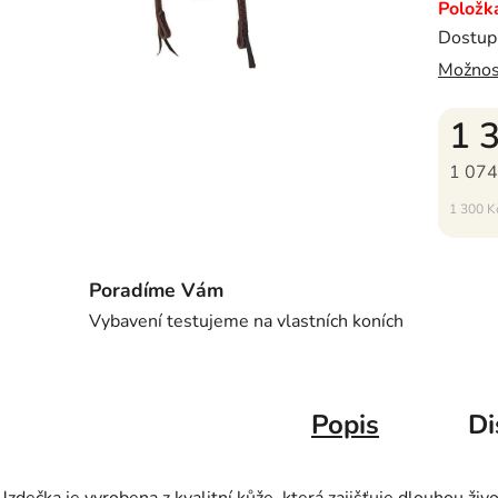
Položk
Dostup
Možnos
1 
1 074
Měrná c
1 300 Kč
Poradíme Vám
Vybavení testujeme na vlastních koních
Popis
Di