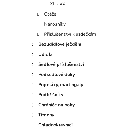
í
XL - XXL
p
a
Otěže
n
Nánosníky
e
Příslušenství k uzdečkám
l
Bezudidlové ježdění
Udidla
Sedlové příslušenství
Podsedlové deky
Poprsáky, martingaly
Podbřišníky
Chrániče na nohy
Třmeny
Chladnokrevníci