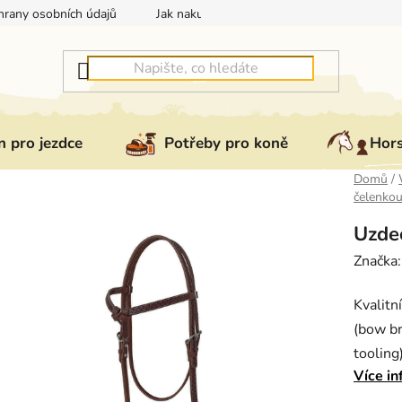
rany osobních údajů
Jak nakupovat
Jak vrátit nebo reklam
 pro jezdce
Potřeby pro koně
Hor
Domů
/
čelenko
Uzde
Značka
Kvalitn
(bow br
tooling
Více in