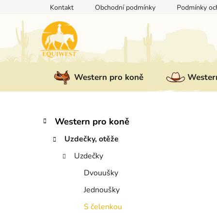
Přejít
Kontakt
Obchodní podmínky
Podmínky och
na
obsah
Western pro koně
Western
P
K
Přeskočit
Western pro koně
a
kategorie
o
t
Uzdečky, otěže
s
e
t
Uzdečky
g
r
o
Dvouušky
a
r
i
n
Jednoušky
e
n
S čelenkou