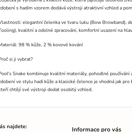
Uzdečka je vyrobena z kvalitní kůže, která zajišťuje dlouhou ži
zdobení s hadím vzorem dodává výstroji atraktivní vzhled a po
Vlastnosti: elegantní čelenka ve tvaru luku (Bow Browband), d
Tooling), kvalitní a odolné zpracování, komfortní usazení na hl
Materiál: 98 % kůže, 2 % kovové kování
Proč si ji vybrat?
Pool's Snake kombinuje kvalitní materiály, pohodlné používání 
zdobení ve stylu hadí kůže a klasické čelence je vhodná jak pro
kteří chtějí své výstroji dodat osobitý vzhled.
ás najdete:
Informace pro vás