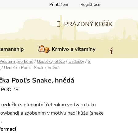
Přihlášení
Registrace
ovat zboží
Reklamace
Doprava a platba
Nepřevzetí zás
PRÁZDNÝ KOŠÍK
NÁKUPNÍ
KOŠÍK
semanship
Krmivo a vitamíny
Vybav
Western pro koně
/
Uzdečky, otěže
/
Uzdečky
/
S
u
/
Uzdečka Pool's Snake, hnědá
čka Pool's Snake, hnědá
:
POOL'S
í uzdečka s elegantní čelenkou ve tvaru luku
owband) a zdobením v motivu hadí kůže (snake
).
formací