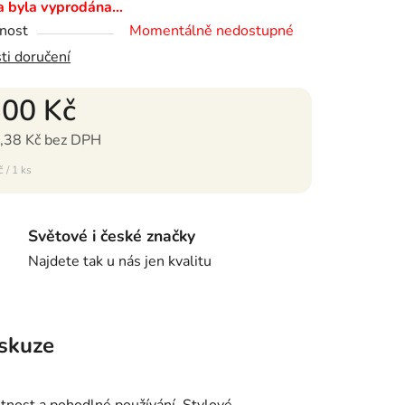
a byla vyprodána…
nost
Momentálně nedostupné
ti doručení
300 Kč
,38 Kč bez DPH
ena:
 / 1 ks
Světové i české značky
Najdete tak u nás jen kvalitu
skuze